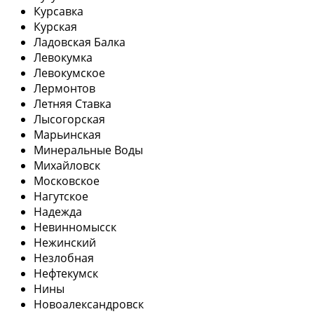
Курсавка
Курская
Ладовская Балка
Левокумка
Левокумское
Лермонтов
Летняя Ставка
Лысогорская
Марьинская
Минеральные Воды
Михайловск
Московское
Нагутское
Надежда
Невинномысск
Нежинский
Незлобная
Нефтекумск
Нины
Новоалександровск