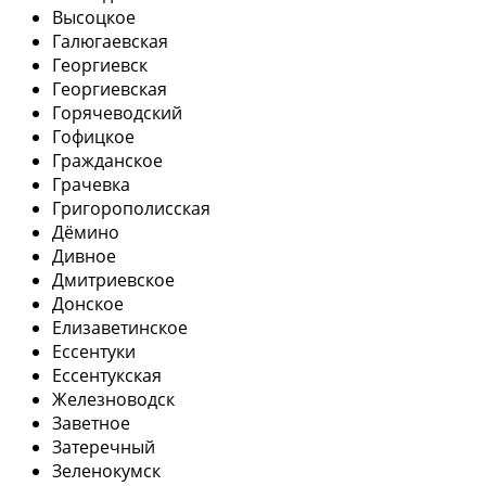
Высоцкое
Галюгаевская
Георгиевск
Георгиевская
Горячеводский
Гофицкое
Гражданское
Грачевка
Григорополисская
Дёмино
Дивное
Дмитриевское
Донское
Елизаветинское
Ессентуки
Ессентукская
Железноводск
Заветное
Затеречный
Зеленокумск