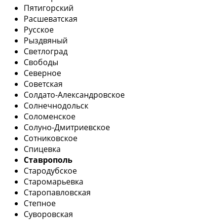
Пятигорский
Расшеватская
Русское
Рыздвяный
Светлоград
Свободы
Северное
Советская
Солдато-Александровское
Солнечнодольск
Соломенское
Солуно-Дмитриевское
Сотниковское
Спицевка
Ставрополь
Стародубское
Старомарьевка
Старопавловская
Степное
Суворовская