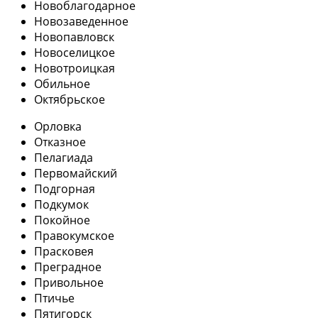
Новоблагодарное
Новозаведенное
Новопавловск
Новоселицкое
Новотроицкая
Обильное
Октябрьское
Орловка
Отказное
Пелагиада
Первомайский
Подгорная
Подкумок
Покойное
Правокумское
Прасковея
Преградное
Привольное
Птичье
Пятигорск