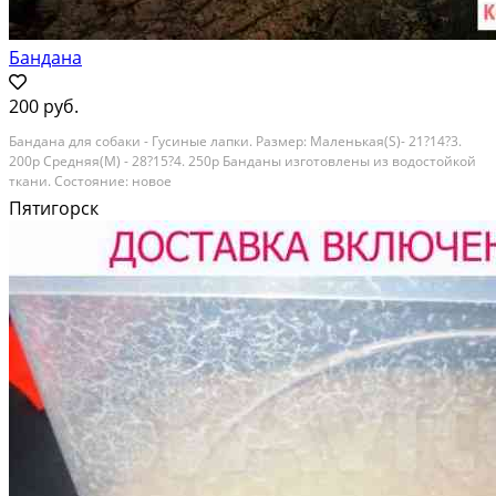
Бандана
200 руб.
Бандана для собаки - Гусиные лапки. Размер: Маленькая(S)- 21?14?3.
200р Средняя(M) - 28?15?4. 250р Банданы изготовлены из водостойкой
ткани. Состояние: новое
Пятигорск