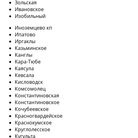
Зольская
Ивановское
Изобильный
Иноземцево кп
Ипатово
Иргаклы
Казьминское
Канглы
Кара-Тюбе
Каясула
Кевсала
Кисловодск
Комсомолец
Константиновская
Константиновское
Кочубеевское
Красногвардейское
Краснокумское
Круглолесское
Кугульта