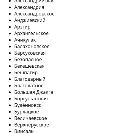
Александрийская
Александрия
Александровское
Анджиевский
Арзгир
Архангельское
Ачикулак
Балахоновское
Барсуковская
Безопасное
Бекешевская
Бешпагир
Благодарный
Благодатное
Большая Джалга
Боргустанская
Будённовск
Бурлацкое
Величаевское
Верхнерусское
Винсады