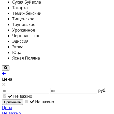
Сухая Буйвола
Татарка
Темижбекский
Тищенское
Труновское
Урожайное
Чернолесское
Эдиссия
Этока
Юца
Ясная Поляна
Цена
руб.
Не важно
Не важно
Применить
Цена
Не важно