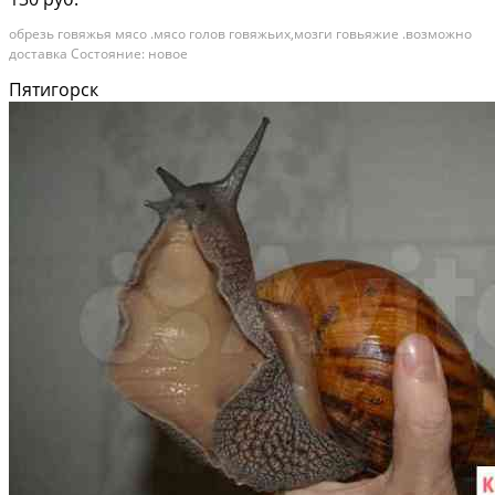
обрезь говяжья мясо .мясо голов говяжьих,мозги говьяжие .возможно
доставка Состояние: новое
Пятигорск