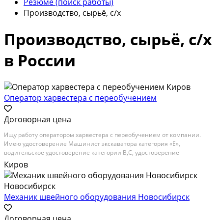
Резюме (поиск работы)
Производство, сырьё, с/х
Производство, сырьё, с/х
в России
Оператор харвестера с переобучением
Договорная цена
Ищу работу оператором харвестера с переобучением от компании.
Имею удостоверение Машинист экскаватора категория «Е»,
водительское удостоверение категории В,С, удостоверение
стропальщик 4 разряд. Я без вредных привычек, надёжный, быстро
Киров
обучаем, желание работать. Готов к обучению новым профессиям...
Механик швейного оборудования Новосибирск
Договорная цена