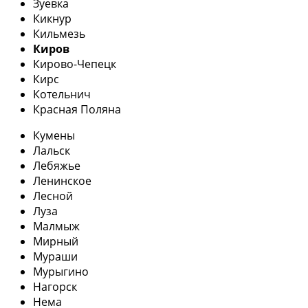
Зуевка
Кикнур
Кильмезь
Киров
Кирово-Чепецк
Кирс
Котельнич
Красная Поляна
Кумены
Лальск
Лебяжье
Ленинское
Лесной
Луза
Малмыж
Мирный
Мураши
Мурыгино
Нагорск
Нема