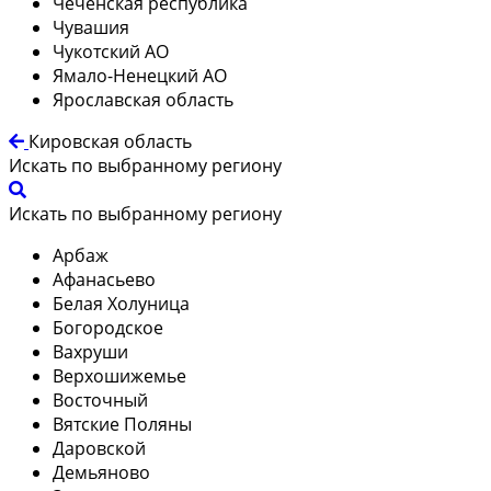
Чеченская республика
Чувашия
Чукотский АО
Ямало-Ненецкий АО
Ярославская область
Кировская область
Искать по выбранному региону
Искать по выбранному региону
Арбаж
Афанасьево
Белая Холуница
Богородское
Вахруши
Верхошижемье
Восточный
Вятские Поляны
Даровской
Демьяново