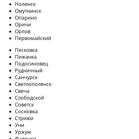
Нолинск
Омутнинск
Опарино
Оричи
Орлов
Первомайский
Песковка
Пижанка
Подосиновец
Рудничный
Санчурск
Светлополянск
Свеча
Слободской
Советск
Сосновка
Стрижи
Уни
Уржум
Фаленки