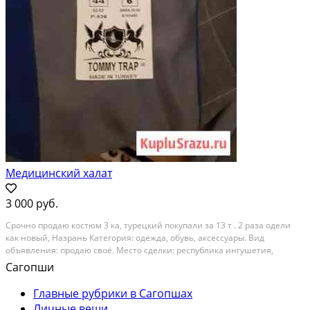
Медицинский халат
3 000 руб.
Срочно продаю костюм 3 ка, турецкий покупали за 13 т . 2 раза одели
как новый, Назрань Категория: одежда, обувь, аксессуары. Вид
объявления: продаю своё. Место сделки: республика ингушетия,
малгобекский район, село сагопши
Сагопши
Главные рубрики в Сагопшах
Личные вещи