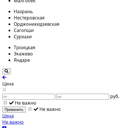
Малгобек
Назрань
Нестеровская
Орджоникидзевская
Сагопши
Сурхахи
Троицкая
Экажево
Яндаре
Цена
руб.
Не важно
Не важно
Применить
Цена
Не важно