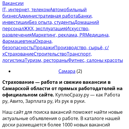
Вакансии
IT, интернет, телеком
Автомобильный
бизнес
Административная работа
Банки,
инвестиции
Без опыта, студенты
Домашний
персонал
ЖКХ, эксплуатация
Искусство,
развлечения
Маркетинг, реклама, PR
Медицина,
фармацевтика
Охрана,
безопасность
Продажи
Производство, сырьё, с/
х
Страхование
Строительство
Транспорт,
логистика
Туризм, рестораны
Фитнес, салоны красоты
Самара
(2)
Страхование — работа и свежие вакансии в
Самарской области от прямых работодателей на
официальном сайте.
КуплюСразу.ру — как Работа
ру, Авито, Зарплата ру, Из рук в руки.
Наш сайт для поиска вакансий поможет найти новые
актуальные объявления о работе. В каталоге нашей
доски размещается более 1000 новых вакансий