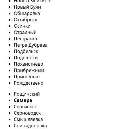
Новосемейкино
Новый Буян
Обшаровка
Октябрьск
Осинки
Отрадный
Пестравка
Петра Дубрава
Подбельск
Подстепки
Похвистнево
Прибрежный
Приволжье
Рождествено
Рощинский
Самара
Сергиевск
Серноводск
Смышляевка
Спиридоновка