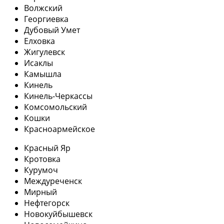
Волжский
Георгиевка
Дубовый Умет
Елховка
Жигулевск
Исаклы
Камышла
Кинель
Кинель-Черкассы
Комсомольский
Кошки
Красноармейское
Красный Яр
Кротовка
Курумоч
Междуреченск
Мирный
Нефтегорск
Новокуйбышевск