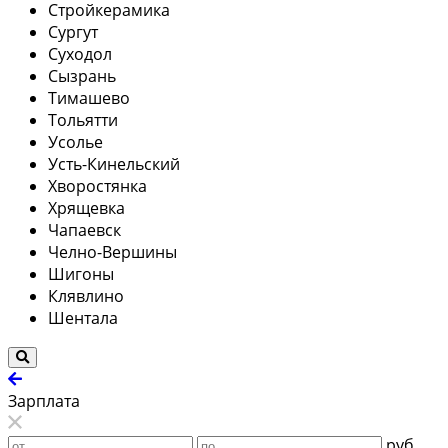
Стройкерамика
Сургут
Суходол
Сызрань
Тимашево
Тольятти
Усолье
Усть-Кинельский
Хворостянка
Хрящевка
Чапаевск
Челно-Вершины
Шигоны
Клявлино
Шентала
Зарплата
руб.