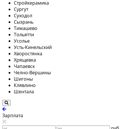
Стройкерамика
Сургут
Суходол
Сызрань
Тимашево
Тольятти
Усолье
Усть-Кинельский
Хворостянка
Хрящевка
Чапаевск
Челно-Вершины
Шигоны
Клявлино
Шентала
Зарплата
руб.