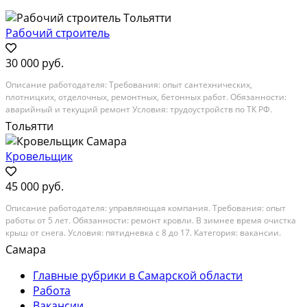
Рабочий строитель
30 000 руб.
Описание работодателя: Требования: опыт сантехнических,
плотницких, отделочных, ремонтных, бетонных работ. Обязанности:
аварийный и текущий ремонт Условия: трудоустройств по ТК РФ.
Зарплата 1000 рублей в день Категория: вакансии. Место работы:
Тольятти
самарская область, тольятти, южное шоссе, 36. График...
Кровельщик
45 000 руб.
Описание работодателя: управляющая компания. Требования: опыт
работы от 5 лет. Обязанности: ремонт кровли. В зимнее время очистка
крыш от снега. Условия: пятидневка с 8 до 17. Категория: вакансии.
Место работы: самара, улица промышленности, 313. График работы:
Самара
полный день. Опыт работы: более 5 лет
Главные рубрики в Самарской области
Работа
Вакансии