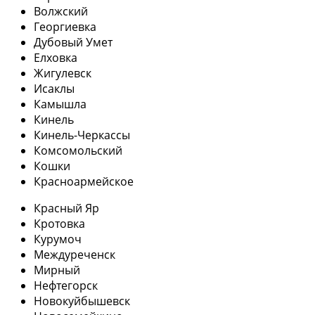
Волжский
Георгиевка
Дубовый Умет
Елховка
Жигулевск
Исаклы
Камышла
Кинель
Кинель-Черкассы
Комсомольский
Кошки
Красноармейское
Красный Яр
Кротовка
Курумоч
Междуреченск
Мирный
Нефтегорск
Новокуйбышевск