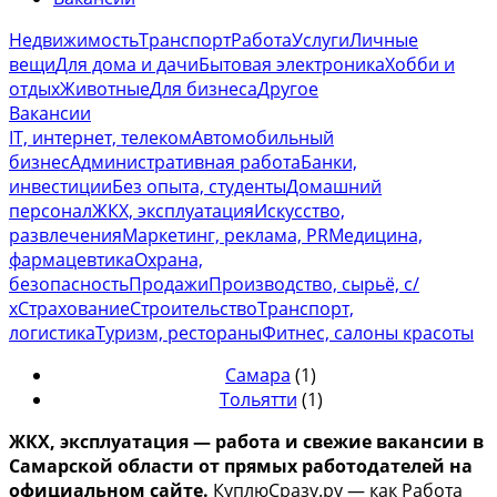
Недвижимость
Транспорт
Работа
Услуги
Личные
вещи
Для дома и дачи
Бытовая электроника
Хобби и
отдых
Животные
Для бизнеса
Другое
Вакансии
IT, интернет, телеком
Автомобильный
бизнес
Административная работа
Банки,
инвестиции
Без опыта, студенты
Домашний
персонал
ЖКХ, эксплуатация
Искусство,
развлечения
Маркетинг, реклама, PR
Медицина,
фармацевтика
Охрана,
безопасность
Продажи
Производство, сырьё, с/
х
Страхование
Строительство
Транспорт,
логистика
Туризм, рестораны
Фитнес, салоны красоты
Самара
(1)
Тольятти
(1)
ЖКХ, эксплуатация — работа и свежие вакансии в
Самарской области от прямых работодателей на
официальном сайте.
КуплюСразу.ру — как Работа