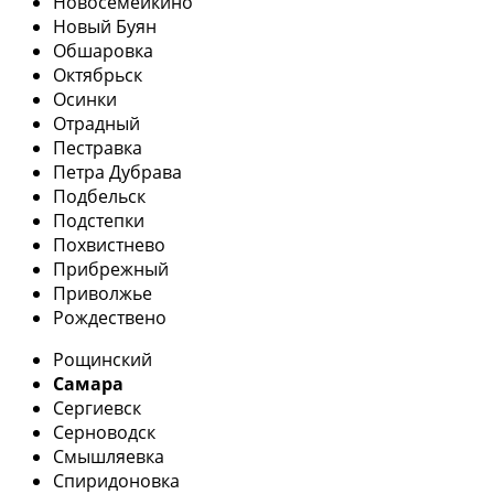
Новосемейкино
Новый Буян
Обшаровка
Октябрьск
Осинки
Отрадный
Пестравка
Петра Дубрава
Подбельск
Подстепки
Похвистнево
Прибрежный
Приволжье
Рождествено
Рощинский
Самара
Сергиевск
Серноводск
Смышляевка
Спиридоновка