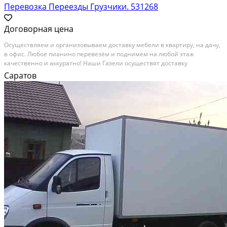
Перевозка Переезды Грузчики. 531268
Договорная цена
Осуществляем и организовываем доставку мебели в квартиру, на дачу,
в офис. Любое пианино перевезём и поднимем на любой этаж
качественно и аккуратно! Наши Газели осуществят доставку
строительных материалов. Вывезем мебель на свалку, ненужные вещи,
Саратов
мусор в мешках. Работаем-город-область без...