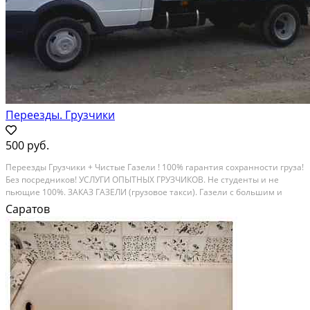
Переезды. Грузчики
500 руб.
Переезды Грузчики + Чистые Газели ! 100% гарантия сохранности груза!
Без посредников! УСЛУГИ ОПЫТНЫХ ГРУЗЧИКОВ. Не студенты и не
пьющие 100%. ЗАКАЗ ГАЗЕЛИ (грузовое такси). Газели с большим и
чистым кузовом, одним рейсом перевозим 3-х ком. квартиры.
Саратов
Грузоперевозки до 2 тонн, длина кузова - 4,...