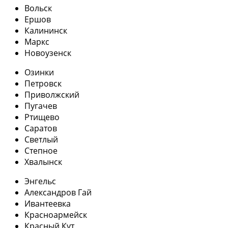
Вольск
Ершов
Калининск
Маркс
Новоузенск
Озинки
Петровск
Приволжский
Пугачев
Ртищево
Саратов
Светлый
Степное
Хвалынск
Энгельс
Александров Гай
Ивантеевка
Красноармейск
Красный Кут