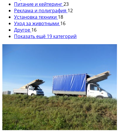
Питание и кейтеринг
23
Реклама и полиграфия
12
Установка техники
18
Уход за животными
16
Другое
16
Показать ещё 19 категорий