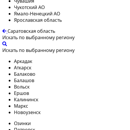
Чувашия
Чукотский АО
Ямало-Ненецкий АО
Ярославская область
Саратовская область
Искать по выбранному региону
Искать по выбранному региону
Аркадак
Аткарск
Балаково
Балашов
Вольск
Ершов
Калининск
Маркс
Новоузенск
Озинки
Петровск