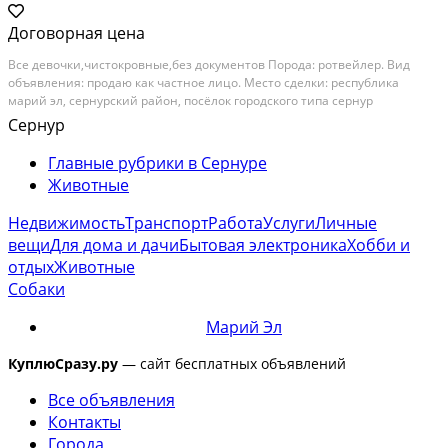
Договорная цена
Все девочки,чистокровные,без документов Порода: ротвейлер. Вид
объявления: продаю как частное лицо. Место сделки: республика
марий эл, сернурский район, посёлок городского типа сернур
Сернур
Главные рубрики в Сернуре
Животные
Недвижимость
Транспорт
Работа
Услуги
Личные
вещи
Для дома и дачи
Бытовая электроника
Хобби и
отдых
Животные
Собаки
Марий Эл
КуплюСразу.ру
— сайт бесплатных объявлений
Все объявления
Контакты
Города