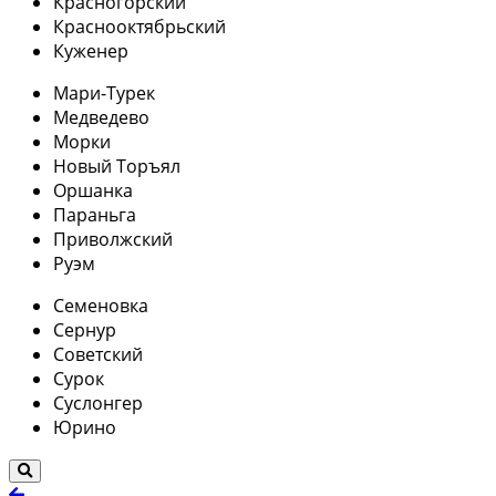
Красногорский
Краснооктябрьский
Куженер
Мари-Турек
Медведево
Морки
Новый Торъял
Оршанка
Параньга
Приволжский
Руэм
Семеновка
Сернур
Советский
Сурок
Суслонгер
Юрино