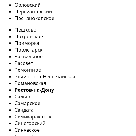
Орловский
Персиановский
Песчанокопское
Пешково
Покровское
Приморка
Пролетарск
Развильное
Рассвет
Ремонтное
Родионово-Несветайская
Романовская
Ростов-на-Дону
Сальск
Самарское
Сандата
Семикаракорск
Синегорский
Синявское