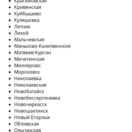
Красюковская
Кривянская
Куйбышево
Кулешовка
Летник
Лихой
Мальчевская
Маньково-Калитвенское
Матвеев-Курган
Мечетинская
Миллерово
Морозовск
Николаевка
Николаевская
Новобатайск
Новобессергеневка
Новочеркасск
Новошахтинск
Новый Егорлык
Обливская
Ольгинская