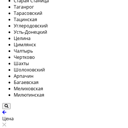
Старая Станица
Таганрог
Тарасовский
Тацинская
Углеродовский
Усть-Донецкий
Целина
Цимлянск
Чалтырь
Чертково
Шахты
Шолоховский
Арпачин
Багаевская
Мелиховская
Милютинская
Цена