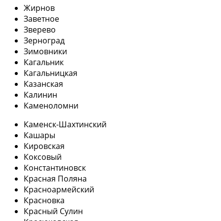
Жирнов
Заветное
Зверево
Зерноград
Зимовники
Кагальник
Кагальницкая
Казанская
Калинин
Каменоломни
Каменск-Шахтинский
Кашары
Кировская
Коксовый
Константиновск
Красная Поляна
Красноармейский
Красновка
Красный Сулин