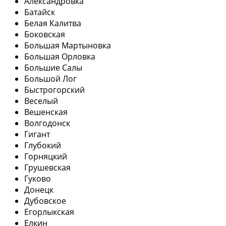
Александровка
Батайск
Белая Калитва
Боковская
Большая Мартыновка
Большая Орловка
Большие Салы
Большой Лог
Быстрогорский
Веселый
Вешенская
Волгодонск
Гигант
Глубокий
Горняцкий
Грушевская
Гуково
Донецк
Дубовское
Егорлыкская
Елкин