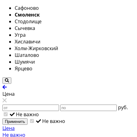
Сафоново
Смоленск
Стодолище
Сычевка
Угра
Хиславичи
Холм-Жирковский
Шаталово
Шумячи
Ярцево
Цена
руб.
Не важно
Не важно
Применить
Цена
Не важно