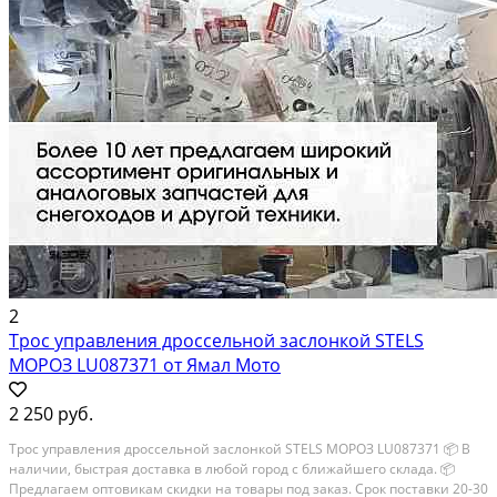
2
Трос управления дроссельной заслонкой STELS
МОРОЗ LU087371 от Ямал Мото
2 250 руб.
Трос управления дроссельной заслонкой STELS МОРОЗ LU087371 📦 В
наличии, быстрая доставка в любой город с ближайшего склада. 📦
Пpедлaгaем oптoвикaм скидки на тoвaры пoд зaказ. Сpок поcтaвки 20-30