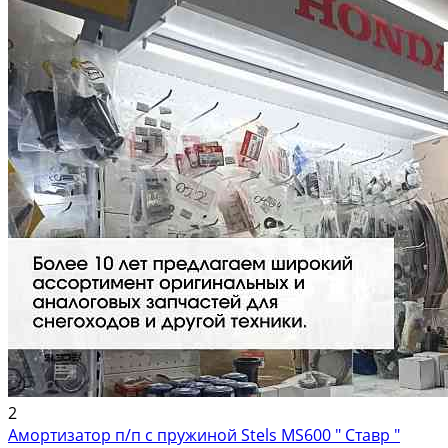
2
Амортизатор п/п с пружиной Stels MS600 " Ставр "