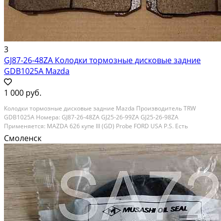
3
GJ87-26-48ZA Колодки тормозные дисковые задние
GDB1025A Mazda
1 000 руб.
Колодки тормозные дисковые задние Mazda Производитель TRW
GDB1025A Номера: GJ87-26-48ZA GJ25-26-99ZA GJ25-26-98ZA
Применяется: MAZDA 626 купе III (GD) Probe FORD USA P.S. Есть
возможность установки и отправка в регионы. По VIN-коду автомобиля,
Смоленск
могу проверить совместимость данной запчасти