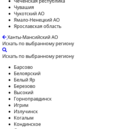
Чеченская республика
Чувашия
Чукотский АО
Ямало-Ненецкий АО
Ярославская область
Ханты-Мансийский АО
Искать по выбранному региону
Искать по выбранному региону
Барсово
Белоярский
Белый Яр
Березово
Высокий
Горноправдинск
Игрим
Излучинск
Когалым
Кондинское