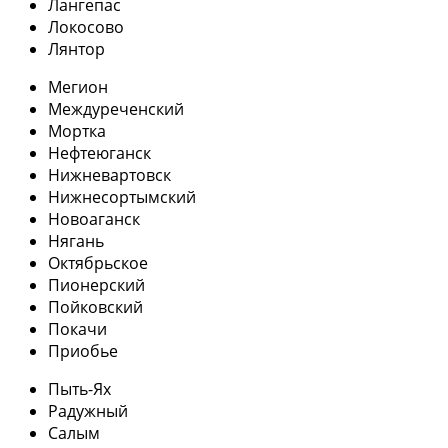
Лангепас
Локосово
Лянтор
Мегион
Междуреченский
Мортка
Нефтеюганск
Нижневартовск
Нижнесортымский
Новоаганск
Нягань
Октябрьское
Пионерский
Пойковский
Покачи
Приобье
Пыть-Ях
Радужный
Салым