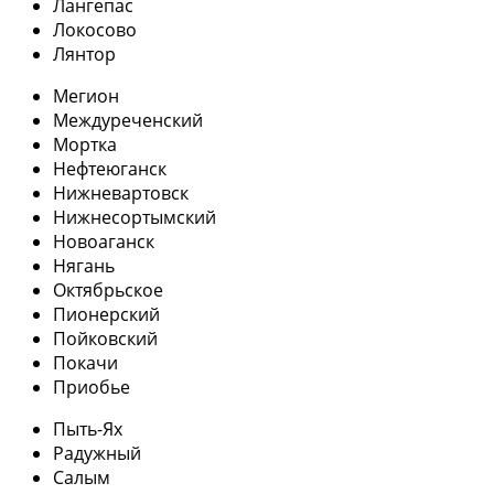
Лангепас
Локосово
Лянтор
Мегион
Междуреченский
Мортка
Нефтеюганск
Нижневартовск
Нижнесортымский
Новоаганск
Нягань
Октябрьское
Пионерский
Пойковский
Покачи
Приобье
Пыть-Ях
Радужный
Салым