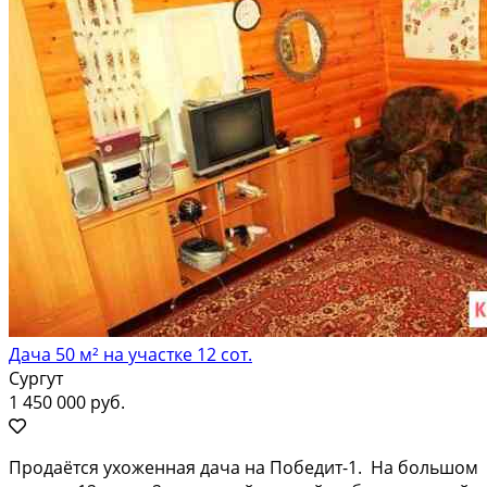
Дача 50 м² на участке 12 сот.
Сургут
1 450 000 руб.
Продаётcя уxoжeннaя дача на Побeдит-1. Нa большoм