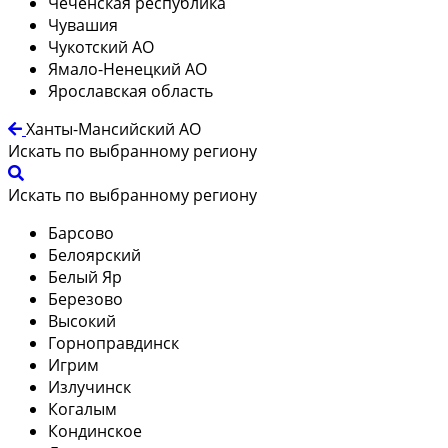
Чеченская республика
Чувашия
Чукотский АО
Ямало-Ненецкий АО
Ярославская область
Ханты-Мансийский АО
Искать по выбранному региону
Искать по выбранному региону
Барсово
Белоярский
Белый Яр
Березово
Высокий
Горноправдинск
Игрим
Излучинск
Когалым
Кондинское