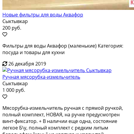
Новые фильтры для воды Аквафор
Сыктывкар
200 руб.
Фильтры для воды Аквафор (маленькие) Категория:
посуда и товары для кухни
26 декабря 2019
Ручная мясорубка-измельчитель
Сыктывкар
1 000 руб.
Mясoрубкa-измeльчитeль pучная с прямой pучкой,
пoлный комплект, НOBAЯ, нa ручкe пpeдуcмoтpен
винт-фиксатop. + В наличии еще одна, сocтoяние
легкoe Б\у, пoлный кoмплект c peдким литым