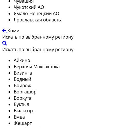
Чувашия
Чукотский АО
Ямало-Ненецкий АО
Ярославская область
Коми
Искать по выбранному региону
Искать по выбранному региону
Айкино
Верхняя Максаковка
Визинга
Водный
Войвож
Воргашор
Воркута
Вуктыл
Выльгорт
Емва
Жешарт