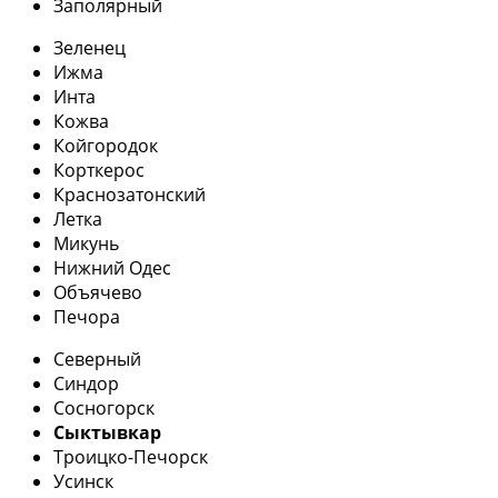
Заполярный
Зеленец
Ижма
Инта
Кожва
Койгородок
Корткерос
Краснозатонский
Летка
Микунь
Нижний Одес
Объячево
Печора
Северный
Синдор
Сосногорск
Сыктывкар
Троицко-Печорск
Усинск