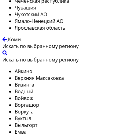
Чеченская республика
Чувашия
Чукотский АО
Ямало-Ненецкий АО
Ярославская область
Коми
Искать по выбранному региону
Искать по выбранному региону
Айкино
Верхняя Максаковка
Визинга
Водный
Войвож
Воргашор
Воркута
Вуктыл
Выльгорт
Емва