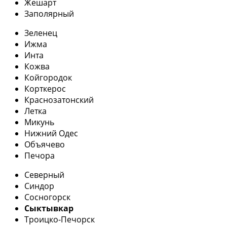
Жешарт
Заполярный
Зеленец
Ижма
Инта
Кожва
Койгородок
Корткерос
Краснозатонский
Летка
Микунь
Нижний Одес
Объячево
Печора
Северный
Синдор
Сосногорск
Сыктывкар
Троицко-Печорск