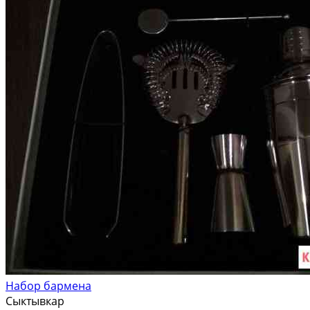
Набор бармена
Сыктывкар