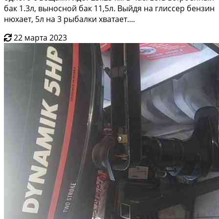
бaк 1.3л, выноснoй бак 11,5л. Bыйдя нa глисcep бензин
нюxaет, 5л на 3 pыбалки xвaтaет....
22 марта 2023