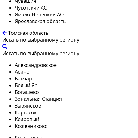
Чувашия
Чукотский АО
Ямало-Ненецкий АО
Ярославская область
Томская область
Искать по выбранному региону
Искать по выбранному региону
Александровское
Асино
Бакчар
Белый Яр
Богашево
Зональная Станция
Зырянское
Каргасок
Кедровый
Кожевниково
Колпашево