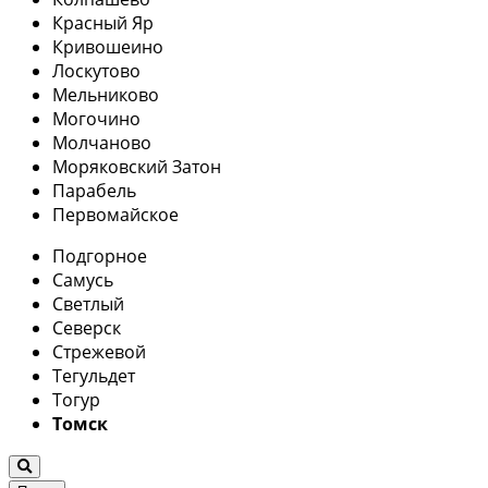
Красный Яр
Кривошеино
Лоскутово
Мельниково
Могочино
Молчаново
Моряковский Затон
Парабель
Первомайское
Подгорное
Самусь
Светлый
Северск
Стрежевой
Тегульдет
Тогур
Томск