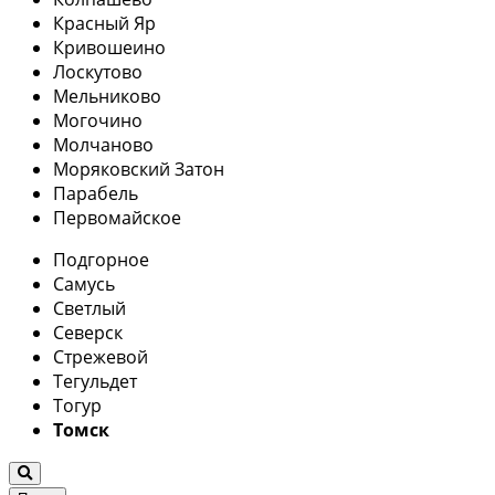
Красный Яр
Кривошеино
Лоскутово
Мельниково
Могочино
Молчаново
Моряковский Затон
Парабель
Первомайское
Подгорное
Самусь
Светлый
Северск
Стрежевой
Тегульдет
Тогур
Томск