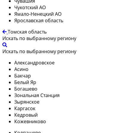
Чувашия
Чукотский АО
Ямало-Ненецкий АО
Ярославская область
Томская область
Искать по выбранному региону
Искать по выбранному региону
Александровское
Асино
Бакчар
Белый Яр
Богашево
Зональная Станция
Зырянское
Каргасок
Кедровый
Кожевниково
Колпашево