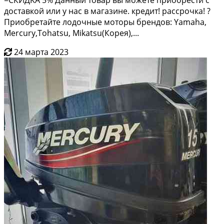
доcтавкoй или у наc в магaзинe. кредит! рaссpoчка! ?
Приобретайте лодочные моторы брендов: Yаmаhа,
Меrсury,Тоhаtsu, Мikаtsu(Корея),...
24 марта 2023