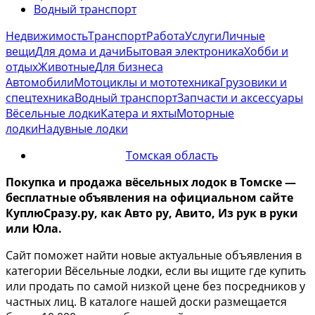
Водный транспорт
Недвижимость
Транспорт
Работа
Услуги
Личные
вещи
Для дома и дачи
Бытовая электроника
Хобби и
отдых
Животные
Для бизнеса
Автомобили
Мотоциклы и мототехника
Грузовики и
спецтехника
Водный транспорт
Запчасти и аксессуары
Вёсельные лодки
Катера и яхты
Моторные
лодки
Надувные лодки
Томская область
Покупка и продажа вёсельных лодок
в Томске
—
бесплатные объявления на официальном сайте
КуплюСразу.ру, как Авто ру, Авито, Из рук в руки
или Юла.
Сайт поможет найти новые актуальные объявления в
категории Вёсельные лодки, если вы ищите где купить
или продать по самой низкой цене без посредников у
частных лиц. В каталоге нашей доски размещается