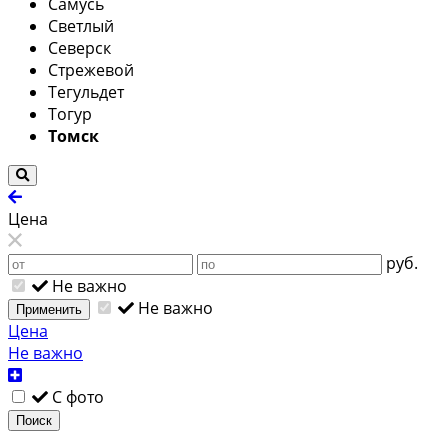
Самусь
Светлый
Северск
Стрежевой
Тегульдет
Тогур
Томск
Цена
руб.
Не важно
Не важно
Применить
Цена
Не важно
С фото
Поиск