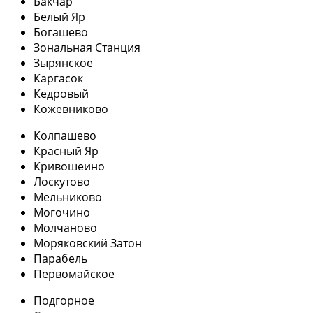
Бакчар
Белый Яр
Богашево
Зональная Станция
Зырянское
Каргасок
Кедровый
Кожевниково
Колпашево
Красный Яр
Кривошеино
Лоскутово
Мельниково
Могочино
Молчаново
Моряковский Затон
Парабель
Первомайское
Подгорное