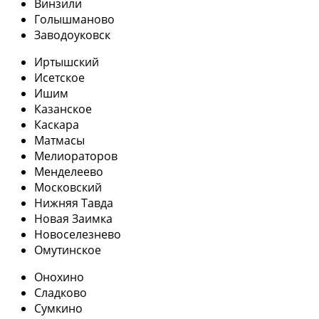
Винзили
Голышманово
Заводоуковск
Иртышский
Исетское
Ишим
Казанское
Каскара
Матмасы
Мелиораторов
Менделеево
Московский
Нижняя Тавда
Новая Заимка
Новоселезнево
Омутинское
Онохино
Сладково
Сумкино