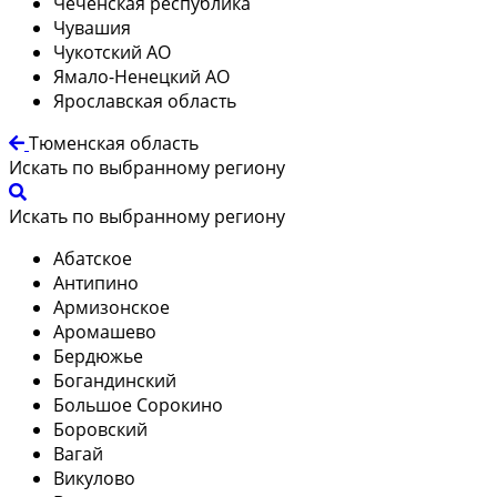
Чеченская республика
Чувашия
Чукотский АО
Ямало-Ненецкий АО
Ярославская область
Тюменская область
Искать по выбранному региону
Искать по выбранному региону
Абатское
Антипино
Армизонское
Аромашево
Бердюжье
Богандинский
Большое Сорокино
Боровский
Вагай
Викулово