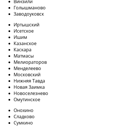
Винзили
Голышманово
Заводоуковск
Иртышский
Исетское
Ишим
Казанское
Каскара
Матмасы
Мелиораторов
Менделеево
Московский
Нижняя Тавда
Новая Заимка
Новоселезнево
Омутинское
Онохино
Сладково
Сумкино