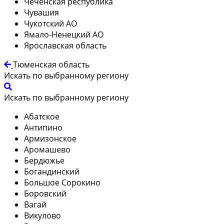
Чеченская республика
Чувашия
Чукотский АО
Ямало-Ненецкий АО
Ярославская область
Тюменская область
Искать по выбранному региону
Искать по выбранному региону
Абатское
Антипино
Армизонское
Аромашево
Бердюжье
Богандинский
Большое Сорокино
Боровский
Вагай
Викулово