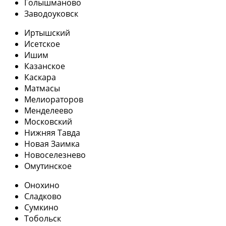
Голышманово
Заводоуковск
Иртышский
Исетское
Ишим
Казанское
Каскара
Матмасы
Мелиораторов
Менделеево
Московский
Нижняя Тавда
Новая Заимка
Новоселезнево
Омутинское
Онохино
Сладково
Сумкино
Тобольск