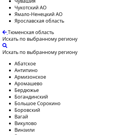
Чувашия
Чукотский АО
Ямало-Ненецкий АО
Ярославская область
Тюменская область
Искать по выбранному региону
Искать по выбранному региону
Абатское
Антипино
Армизонское
Аромашево
Бердюжье
Богандинский
Большое Сорокино
Боровский
Вагай
Викулово
Винзили