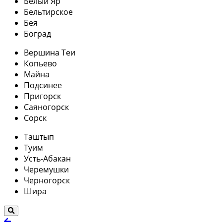
Белый Яр
Бельтирское
Бея
Боград
Вершина Теи
Копьево
Майна
Подсинее
Пригорск
Саяногорск
Сорск
Таштып
Туим
Усть-Абакан
Черемушки
Черногорск
Шира