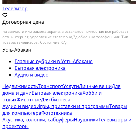
Телевизор
Договорная цена
на запчасти или замена экрана, а остальное полностью все работает
есть интернет, управление стелефона,3д обмен на телефон, или Тип
товара: телевизоры. Состояние: б/у.
Усть-Абакан
Главные рубрики в Усть-Абакане
Бытовая электроника
Аудио и видео
Недвижимость
Транспорт
Услуги
Личные вещи
Для
дома и дачи
Бытовая электроника
Хобби и
отдых
Животные
Для бизнеса
Аудио и видео
Игры, приставки и программы
Товары
для компьютера
Фототехника
Акустика, колонки, сабвуферы
Наушники
Телевизоры и
проекторы