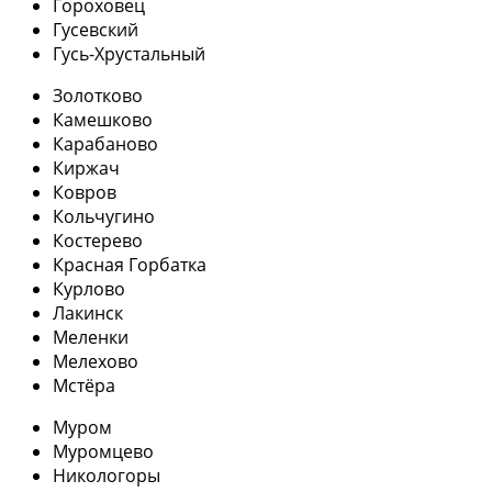
Гороховец
Гусевский
Гусь-Хрустальный
Золотково
Камешково
Карабаново
Киржач
Ковров
Кольчугино
Костерево
Красная Горбатка
Курлово
Лакинск
Меленки
Мелехово
Мстёра
Муром
Муромцево
Никологоры