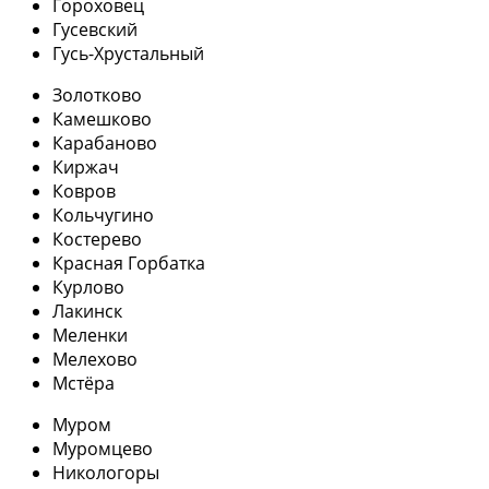
Гороховец
Гусевский
Гусь-Хрустальный
Золотково
Камешково
Карабаново
Киржач
Ковров
Кольчугино
Костерево
Красная Горбатка
Курлово
Лакинск
Меленки
Мелехово
Мстёра
Муром
Муромцево
Никологоры