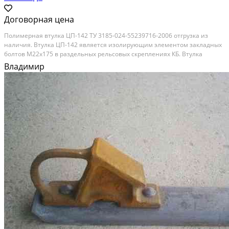
Договорная цена
Полимерная втулка ЦП-142 ТУ 3185-024-55239716-2006 отгрузка из
наличия. Втулка ЦП-142 является изолирующим элементом закладных
болтов М22х175 в раздельных рельсовых скреплениях КБ. Втулка
выполнена из морозоустойчивой полиамидной композиции.
Владимир
Применяют втулку изолирующую ЦП-142 в конструкциях...