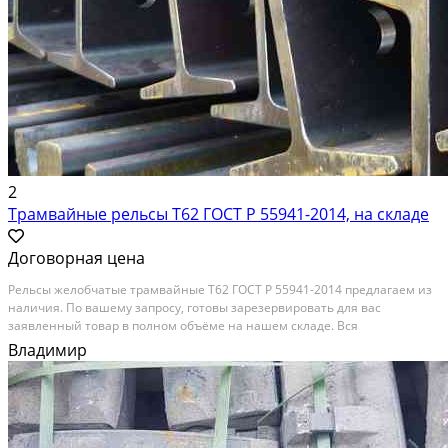
2
Трамвайные рельсы Т62 ГОСТ Р 55941-2014, на складе
Договорная цена
Рельсы желобчатые трамвайные Т62 ГОСТ Р 55941-2014 предлагаем из
наличия. По вашему запросу, готовы зарезервировать для вас
заявленный товар в полном объёме на нашем складе. Вся
предлагаемая к поставке новая продукция проходит проверку качества
Владимир
ОТК и сопровождается сертификатом качества, либо...