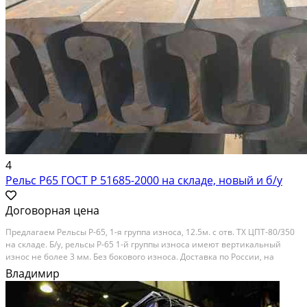
4
Рельс Р65 ГОСТ Р 51685-2000 на складе, новый и б/у
Договорная цена
Предлагаем Рельсы Р-65, 1-я группа износа, 12.5м. с отв. ТХ ЦПТ-80/350
на складе. Б/у, рельсы Р-65 1-й группы износа имеют вертикальный
износ не более 3 мм. Без бокового износа. Доставка по России, на
самовывоз с нашего склада. На нашем складе вас ждёт большой выбор
Владимир
ж/д материалов.У нас вы...