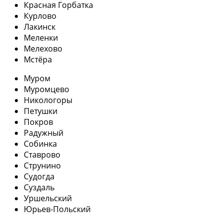
Красная Горбатка
Курлово
Лакинск
Меленки
Мелехово
Мстёра
Муром
Муромцево
Никологоры
Петушки
Покров
Радужный
Собинка
Ставрово
Струнино
Судогда
Суздаль
Уршельский
Юрьев-Польский