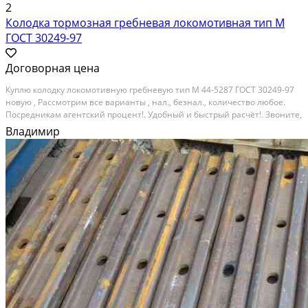
2
Колодка тормозная гребневая локомотивная тип М
ГОСТ 30249-97
Договорная цена
Куплю колодку локомотивную гребневую тип М 44-5287 ГОСТ 30249-97
новую , Рассмотрим все варианты , нал., безнал., количество любое.
Посредникам агентский процент!. Удобный и быстрый расчёт!. Звоните,
или отправляйте ваше предложение нам на почту
Владимир