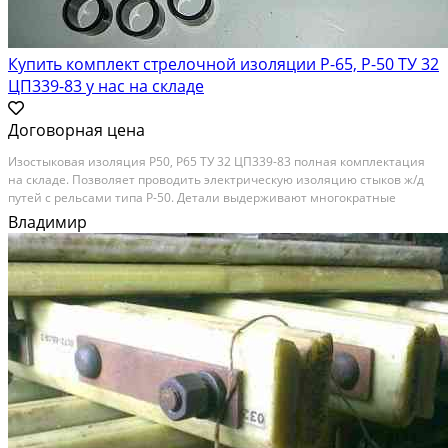
Купить комплект стрелочной изоляции Р-65, Р-50 ТУ 32
ЦП339-83 у нас на складе
Договорная цена
Изостыковая изоляция Р50, Р65 ТУ 32 ЦП339-83 полная комплектация
на складе. Позволяет проводить электрическую изоляцию стыков ж/д
путей с рельсами типа Р-50. Детали выдерживают многократные
нагрузки, изготовлены из морозоустойчивой полиамидной
Владимир
композиции. Комплектация: 1)Прокладка боковая...