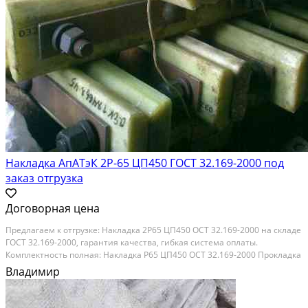
Накладка АпАТэК 2Р-65 ЦП450 ГОСТ 32.169-2000 под
заказ отгрузка
Договорная цена
Предлагаем к отгрузке: Накладка 2Р65 ЦП450 ОСТ 32.169-2000 на складе
ГОСТ 32.169-2000, гарантия качества, гибкая система оплаты.
Комплектность полная: Накладка Р65 ЦП450 ОСТ 32.169-2000 Прокладка
стыковая «ПСН-65» ЦП507 Планка стопорная СИ-65-8 ЦП479 Болт M27-
Владимир
8g x 160.88.35 ГОСТ 11530-93 Гайка...