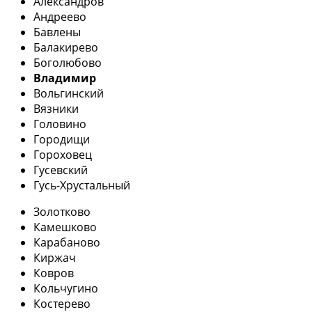
Александров
Андреево
Бавлены
Балакирево
Боголюбово
Владимир
Вольгинский
Вязники
Головино
Городищи
Гороховец
Гусевский
Гусь-Хрустальный
Золотково
Камешково
Карабаново
Киржач
Ковров
Кольчугино
Костерево