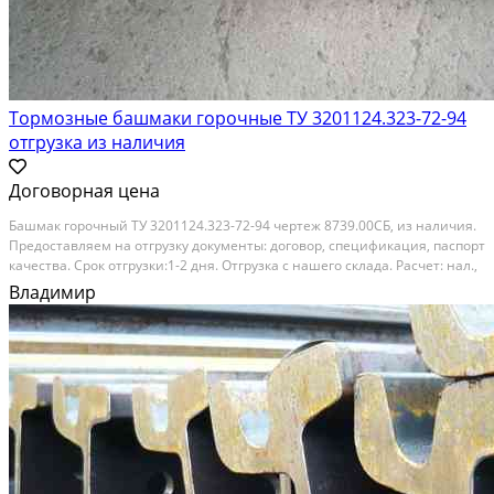
Тормозные башмаки горочные ТУ 3201124.323-72-94
отгрузка из наличия
Договорная цена
Башмак горочный ТУ 3201124.323-72-94 чертеж 8739.00СБ, из наличия.
Предоставляем на отгрузку документы: договор, спецификация, паспорт
качества. Срок отгрузки:1-2 дня. Отгрузка с нашего склада. Расчет: нал.,
безнал. Звоните:+7(905)145-42-45, MAX / WhatsApp / Telegram
Владимир