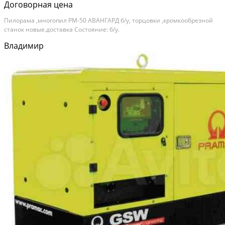
Договорная цена
Пилорама ,многопил РМ-50 АВАНГАРД б/у, торцовки ,кромкообрезной
станок новые.доставка Состояние: б/у.
Владимир