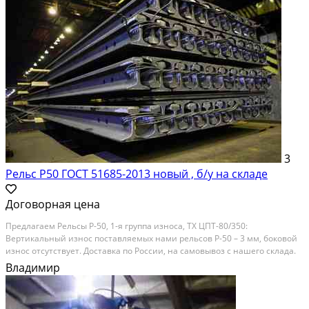
3
Рельс Р50 ГОСТ 51685-2013 новый , б/у на складе
Договорная цена
Предлагаем Рельсы Р-50, 1-я группа износа, ТХ ЦПТ-80/350:
Вертикальный износ поставляемых нами рельсов Р-50 – 3 мм, боковой
износ отсутствует. Доставка по России, на самовывоз с нашего склада.
На нашем складе вас ждёт большой выбор ж/д материалов.У нас вы
Владимир
покупаете качественный товар. Отгрузку...