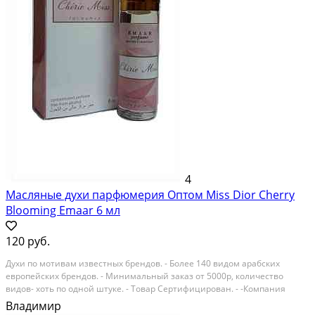
4
Масляные духи парфюмерия Оптом Miss Dior Cherry
Blooming Emaar 6 мл
120 руб.
Духи по мотивам известных брендов. - Более 140 видом арабских
европейских брендов. - Минимальный заказ от 5000р, количество
видов- хоть по одной штуке. - Товар Сертифицирован. - -Компания
ModissPRO более 9 лет является поставщиком арабской масляной
Владимир
парфюмерии и восточной косметики по всей...