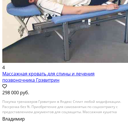
4
Массажная кровать для спины и лечения
позвоночника Грэвитрин
298 000 руб.
Покупка тренажеров Грэвитрин в Яндекс Сплит любой модификации.
Рассрочка без %. Приобретение для самозанятых по соцконтракту с
предоставлением документов для соцзащиты. Массажная кушетка
ГРЭВИТРИН - тренажер-кушетка для лечения заболеваний
Владимир
позвоночника Грэвитрин (аутогравитационная массажная...