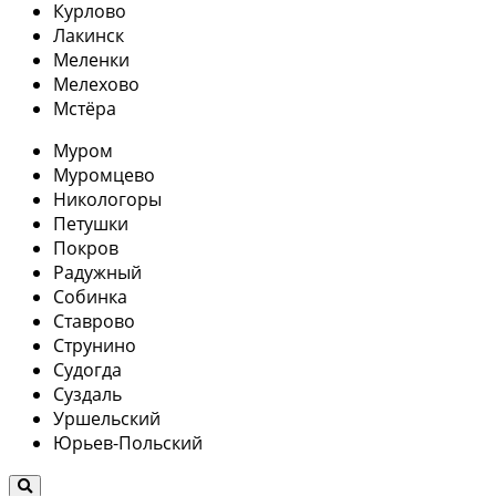
Курлово
Лакинск
Меленки
Мелехово
Мстёра
Муром
Муромцево
Никологоры
Петушки
Покров
Радужный
Собинка
Ставрово
Струнино
Судогда
Суздаль
Уршельский
Юрьев-Польский