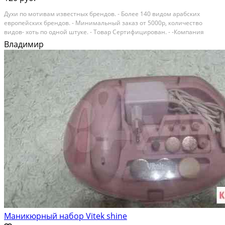
Духи по мотивам известных брендов. - Более 140 видом арабских
европейских брендов. - Минимальный заказ от 5000р, количество
видов- хоть по одной штуке. - Товар Сертифицирован. - -Компания
ModissPRO более 9 лет является поставщиком арабской масляной
Владимир
парфюмерии и восточной косметики по всей...
Маникюрный набор Vitek shine