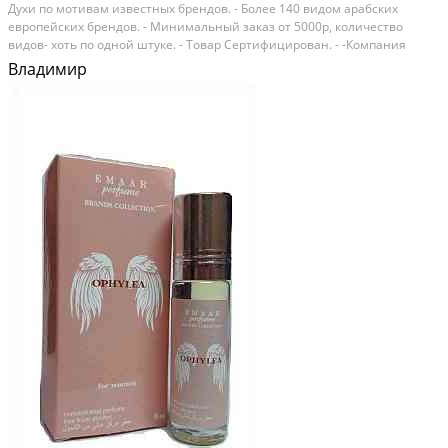
Духи по мотивам известных брендов. - Более 140 видом арабских
европейских брендов. - Минимальный заказ от 5000р, количество
видов- хоть по одной штуке. - Товар Сертифицирован. - -Компания
ModissPRO более 9 лет является поставщиком арабской масляной
Владимир
парфюмерии и восточной косметики по всей...