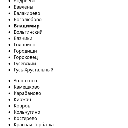
Андреево
Бавлены
Балакирево
Боголюбово
Владимир
Вольгинский
Вязники
Головино
Городищи
Гороховец
Гусевский
Гусь-Хрустальный
Золотково
Камешково
Карабаново
Киржач
Ковров
Кольчугино
Костерево
Красная Горбатка