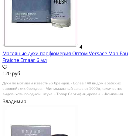
4
Масляные духи парфюмерия Оптом Versace Man Eau
Fraiche Emaar 6 мл
120 руб.
Духи по мотивам известных брендов. - Более 140 видом арабских
европейских брендов. - Минимальный заказ от 5000р, количество
видов- хоть по одной штуке. - Товар Сертифицирован. - -Компания
ModissPRO более 9 лет является поставщиком арабской масляной
Владимир
парфюмерии и восточной косметики по всей...