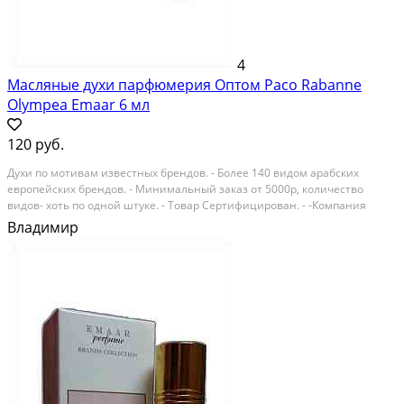
4
Масляные духи парфюмерия Оптом Paco Rabanne
Olympea Emaar 6 мл
120 руб.
Духи по мотивам известных брендов. - Более 140 видом арабских
европейских брендов. - Минимальный заказ от 5000р, количество
видов- хоть по одной штуке. - Товар Сертифицирован. - -Компания
ModissPRO более 9 лет является поставщиком арабской масляной
Владимир
парфюмерии и восточной косметики по всей...