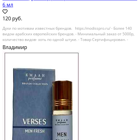
6 мл
120 руб.
Духи по мотивам известных брендов. https:/modisspro.ru/ - Более 140
видом арабских европейских брендов. - Минимальный заказ от 5000р,
количество видов- хоть по одной штуке. - Товар Сертифицирован. -
-Компания ModissPRO более 9 лет является поставщиком арабской
Владимир
масляной парфюмерии и...