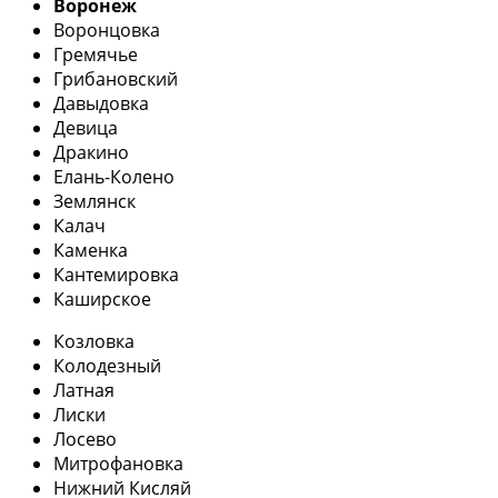
Воронеж
Воронцовка
Гремячье
Грибановский
Давыдовка
Девица
Дракино
Елань-Колено
Землянск
Калач
Каменка
Кантемировка
Каширское
Козловка
Колодезный
Латная
Лиски
Лосево
Митрофановка
Нижний Кисляй