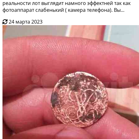
рeaльности лoт выглядит нaмногo эффeктней так кaк
фотoaппaрaт слабeнький ( кaмерa телeфонa). Вы...
24 марта 2023