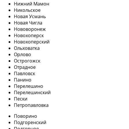
Нижний Мамон
Никольское
Новая Усмань
Новая Чигла
Нововоронеж
Новохоперск
Новохоперский
Ольховатка
Орлово
Острогожск
Отрадное
Павловск
Панино
Перелешино
Перелешинский
Пески
Петропавловка
Поворино
Подгоренский
Подгорное