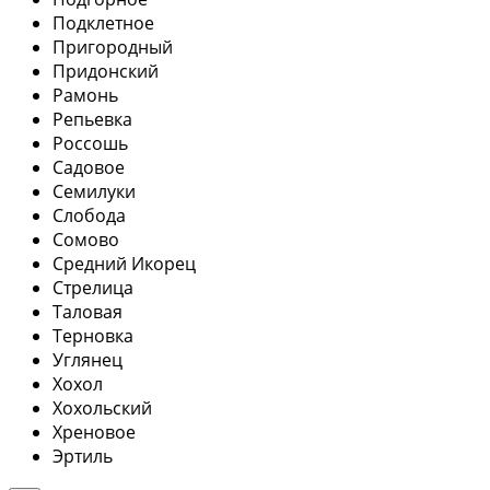
Подклетное
Пригородный
Придонский
Рамонь
Репьевка
Россошь
Садовое
Семилуки
Слобода
Сомово
Средний Икорец
Стрелица
Таловая
Терновка
Углянец
Хохол
Хохольский
Хреновое
Эртиль