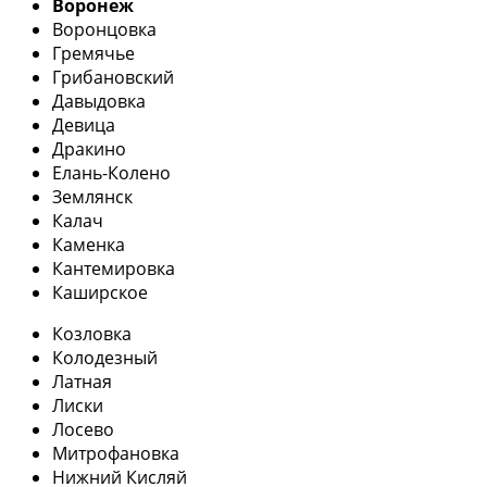
Воронеж
Воронцовка
Гремячье
Грибановский
Давыдовка
Девица
Дракино
Елань-Колено
Землянск
Калач
Каменка
Кантемировка
Каширское
Козловка
Колодезный
Латная
Лиски
Лосево
Митрофановка
Нижний Кисляй