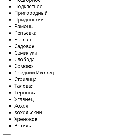
Подклетное
Пригородный
Придонский
Рамонь
Репьевка
Россошь
Садовое
Семилуки
Слобода
Сомово
Средний Икорец
Стрелица
Таловая
Терновка
Углянец
Хохол
Хохольский
Хреновое
Эртиль