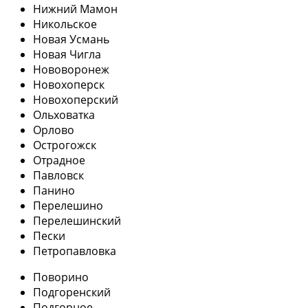
Нижний Мамон
Никольское
Новая Усмань
Новая Чигла
Нововоронеж
Новохоперск
Новохоперский
Ольховатка
Орлово
Острогожск
Отрадное
Павловск
Панино
Перелешино
Перелешинский
Пески
Петропавловка
Поворино
Подгоренский
Подгорное