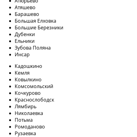
Атюрьево
Атяшево
Барашево
Большая Елховка
Большие Березники
Дубенки
Ельники
Зубова Поляна
Инсар
Кадошкино
Кемля
Ковылкино
Комсомольский
Кочкурово
Краснослободск
Лямбирь
Николаевка
Потьма
Ромоданово
Рузаевка