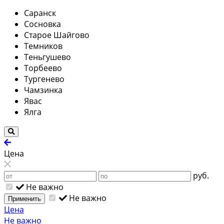
Саранск
Сосновка
Старое Шайгово
Темников
Теньгушево
Торбеево
Тургенево
Чамзинка
Явас
Ялга
Цена
руб.
Не важно
Не важно
Применить
Цена
Не важно