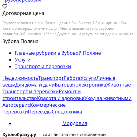
Договорная цена
Грузоперевозки на а.м. Газель. длина 3м. Высота 1.8м. ширина 1.9м.
Категория: предложение услуг. Место оказания услуг: зубово-
полянский<!--noindex-->***** Другие наши услуги со скидками на сайте
СтранаУслуг.ру *****<!--/noindex--> район, республика мордовия,
Зубова Поляна
посёлок городского типа зубова...
Главные рубрики в Зубовой Поляне
Услуги
Транспорт и перевозки
Недвижимость
Транспорт
Работа
Услуги
Личные
вещи
Для дома и дачи
Бытовая электроника
Животные
Транспорт и перевозки
Ремонт и
строительство
Красота и здоровье
Уход за животными
Автосервис
Коммерческие
перевозки
Переезды
Спецтехника
Мордовия
КуплюСразу.ру
— сайт бесплатных объявлений