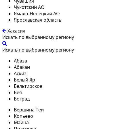
Чувашия
Чукотский АО
Ямало-Ненецкий АО
Ярославская область
Хакасия
Искать по выбранному региону
Искать по выбранному региону
Абаза
Абакан
Аскиз
Белый Яр
Бельтирское
Бея
Боград
Вершина Теи
Копьево
Майна
Подсинее