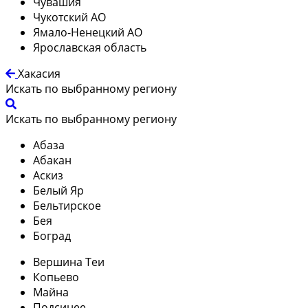
Чувашия
Чукотский АО
Ямало-Ненецкий АО
Ярославская область
Хакасия
Искать по выбранному региону
Искать по выбранному региону
Абаза
Абакан
Аскиз
Белый Яр
Бельтирское
Бея
Боград
Вершина Теи
Копьево
Майна
Подсинее