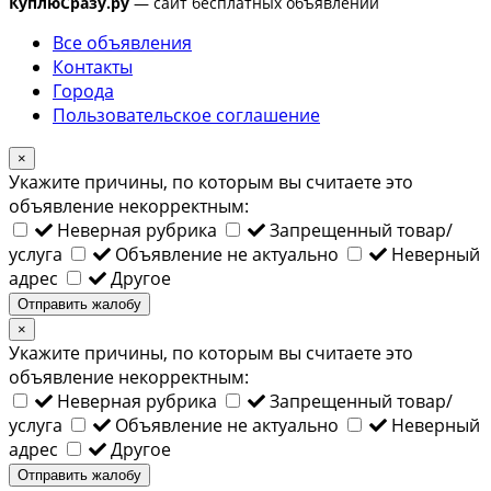
КуплюСразу.ру
— сайт бесплатных объявлений
Все объявления
Контакты
Города
Пользовательское соглашение
×
Укажите причины, по которым вы считаете это
объявление некорректным:
Неверная рубрика
Запрещенный товар/
услуга
Объявление не актуально
Неверный
адрес
Другое
Отправить жалобу
×
Укажите причины, по которым вы считаете это
объявление некорректным:
Неверная рубрика
Запрещенный товар/
услуга
Объявление не актуально
Неверный
адрес
Другое
Отправить жалобу