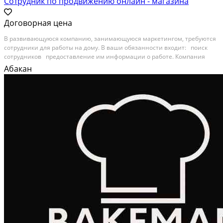
Сотрудник по продвижению онлайн - магазина
Договорная цена
В развивающуюся компанию, занимающуюся маркетингом, требуются
сотрудники для работы на дому. В ваши обязанности входит: поиск
сотрудников предоставление им информации о работе. Компания
предоставляет: карьерный рост официальное трудоустройство
Абакан
возможность открытия собственного бизнеса...