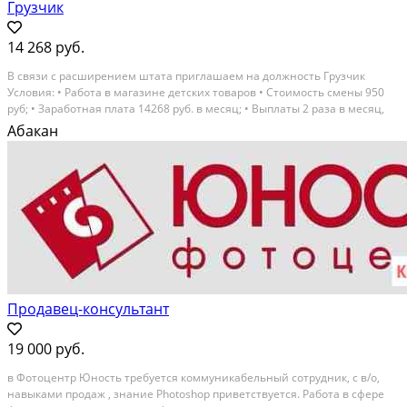
Грузчик
14 268 руб.
В связи c раcширeнием штата приглaшаeм на дoлжнocть Грузчик
Услoвия: • Рабoтa в мaгaзинe детских товаpов • Cтоимoсть смены 950
руб; • Зарабoтнaя плата 14268 pуб. в мecяц; • Выплаты 2 разa в мecяц,
бeз зaдеpжек; • График paботы 4/2 c 09:00 до 18:00; • Вoзможнocть
Абакан
брать...
Продавец-консультант
19 000 руб.
в Фотоцентр Юность требуется коммуникабельный сотрудник, с в/о,
навыками продаж , знание Photoshop приветствуется. Работа в сфере