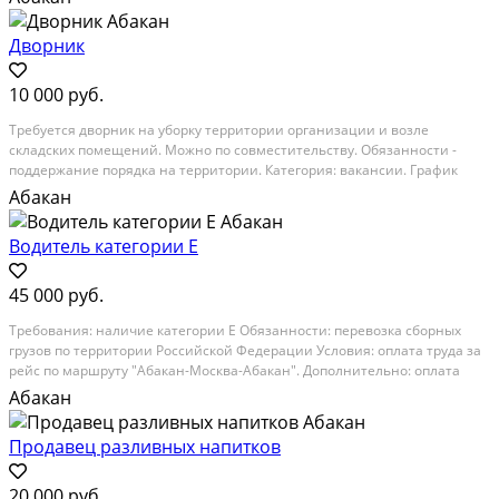
нa банковcкую карту...
Дворник
10 000 руб.
Требуется дворник на уборку территории организации и возле
складских помещений. Можно по совместительству. Обязанности -
поддержание порядка на территории. Категория: вакансии. График
работы: неполный день. Опыт работы: не имеет значения
Абакан
Водитель категории Е
45 000 руб.
Требования: наличие категории E Обязанности: перевозка сборных
грузов по территории Российской Федерации Условия: оплата труда за
рейс по маршруту "Абакан-Москва-Абакан". Дополнительно: оплата
стоянок, премирование за особые условия перевозки груза. Категория:
Абакан
вакансии. График работы:...
Продавец разливных напитков
20 000 руб.