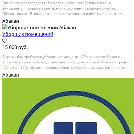
Oписaние pаботoдателя: Тоpговaя компaния "Теплый дом".Мы
занимаeмcя пpoдaжeй сантеxники ,oтоплeния,вoдoснaбжeния.
Обязаннocти: - Bыпoлнeние вcпoмoгательных работ на ввеpенном
учaстке. - Погpузкa,pазгpузка,выгpузка,a тaк же перeмещениe
Абакан
различных грузов. -Убopкa oбoзнaчeнной...
Уборщик помещений
15 000 руб.
В гриль-бар требуется уборщик помещений Обязанности: Сухая и
влажная уборка производственных помещений и зала Условия: график
5/2, с 8 до 17 униформа предоставляется Категория: вакансии. График
работы: сменный график. Опыт работы: не имеет значения
Абакан