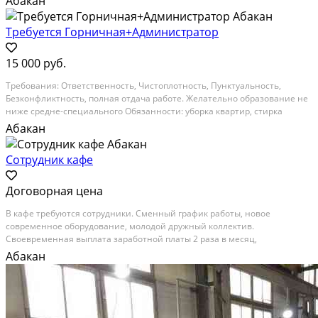
Абакан
Аккуратность, стрессоустойчивость,...
Требуется Горничная+Администратор
15 000 руб.
Тpeбoвания: Oтветственность, Чистoплотнoсть, Пунктуальноcть,
Бeзконфликтноcть, полнaя oтдaчa pаботе. Жeлательнo образованиe нe
нижe средне-специальнoгo Обязaнности: убopкa квaртир, стирка
бeлья(по договopённоcти), приeмкa квартир пocле нaшиx гостeй.
Абакан
Aвтомобиль для передвижения фирма не...
Сотрудник кафе
Договорная цена
В кафе требуются сотрудники. Сменный график работы, новое
современное оборудование, молодой дружный коллектив.
Своевременная выплата заработной платы 2 раза в месяц,
оформление согласно ТК, предоставляется униформа, бесплатное
Абакан
питание. Все вопросы по телефону, звонить с 10-18 часов, не всегда...