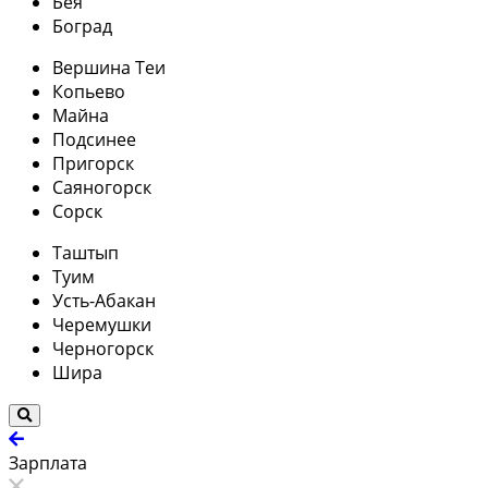
Бея
Боград
Вершина Теи
Копьево
Майна
Подсинее
Пригорск
Саяногорск
Сорск
Таштып
Туим
Усть-Абакан
Черемушки
Черногорск
Шира
Зарплата