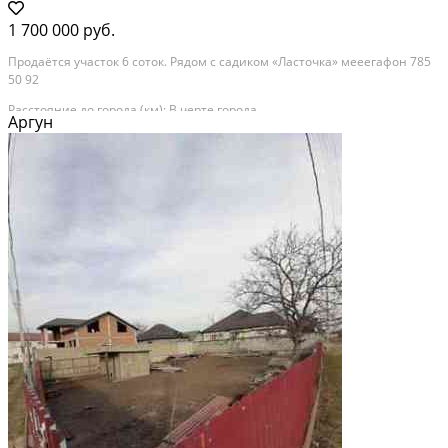
1 700 000 руб.
Продаётся участок 6 соток. Рядом с садиком «Ласточка» мееегафон 785
50 92
Расстояние до города (км): В черте города
Аргун