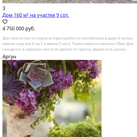
3
Дом 160 м² на участке 9 сот.
4 750 000 руб.
Дом полностью из кирпича (пристройка из пеплаблока) в доме 6 жилых
комнат еще хол 6 на 5 и ванна 5 на 2. Также имеется магазин 50кв. Дом
находится в хорошем месте не далеко от трассы, рядом есть школа,
садик, почта. Если телефон выключен пишите на .
Аргун
Расстояние до города (км): В черте города; Этажей в доме: 1; Материал
стен дома: Кирпич