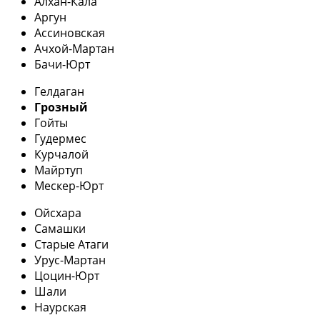
Алхан-Кала
Аргун
Ассиновская
Ачхой-Мартан
Бачи-Юрт
Гелдаган
Грозный
Гойты
Гудермес
Курчалой
Майртуп
Мескер-Юрт
Ойсхара
Самашки
Старые Атаги
Урус-Мартан
Цоцин-Юрт
Шали
Наурская