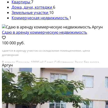
Квартиры
7
Дома, дачи, коттеджи
6
Земельные участки
10
Коммерческая недвижимость
1
Сдаю в аренду коммерческую недвижимость
100 000 руб.
сдается в аренду участок со складскими помещениями. цена
договорная
В аренду; Площадь: 10000 м²; Сдает: Собственник; Залог: Без залога
Аргун