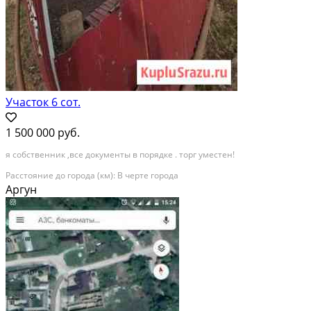
Участок 6 сот.
1 500 000 руб.
я собственник ,все документы в порядке . торг уместен!
Расстояние до города (км): В черте города
Аргун