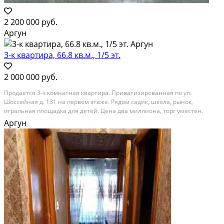
2 200 000 руб.
Аргун
3-к квартира, 66.8 кв.м., 1/5 эт.
2 000 000 руб.
Продается 3-х комнатная квартира. Приватизированная по ул.
Шоссейная д. 131 на первом этаже. Рядом садик, школа, рынок,
игральная площадка для детей. Цена два миллиона, торг уместен.
Категория: квартиры. Право собственности: собственник. Адрес:
Аргун
чеченская республика, аргун, шоссейная улица, 131....