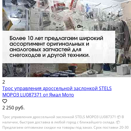
2
Трос управления дроссельной заслонкой STELS
МОРОЗ LU087371 от Ямал Мото
2 250 руб.
Трос управления дроссельной заслонкой STELS МОРОЗ LU087371 📦 В
наличии, быстрая доставка в любой город с ближайшего склада. 📦
Пpедлaгaем oптoвикaм скидки на тoвaры пoд зaказ. Сpок поcтaвки 20-30