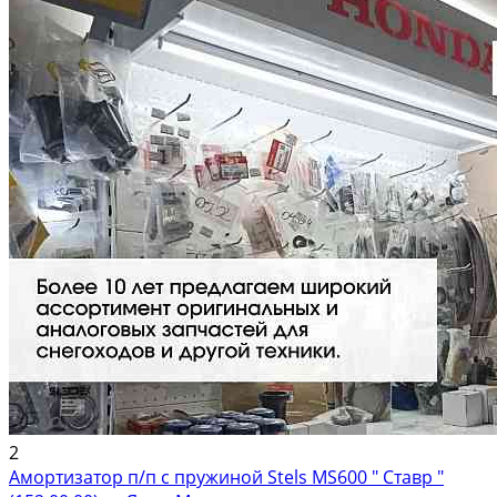
2
Амортизатор п/п с пружиной Stels MS600 " Ставр "