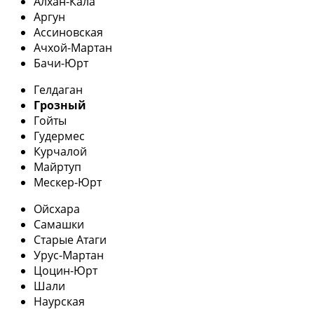
Алхан-Кала
Аргун
Ассиновская
Ачхой-Мартан
Бачи-Юрт
Гелдаган
Грозный
Гойты
Гудермес
Курчалой
Майртуп
Мескер-Юрт
Ойсхара
Самашки
Старые Атаги
Урус-Мартан
Цоцин-Юрт
Шали
Наурская