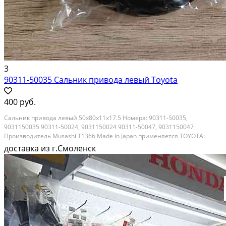
3
90311-50035 Сальник привода левый Toyota
400 руб.
Сальник привода левый 50х80х11x17.5 Номера: 90311-50035,
9031150035 90311-50024, 9031150024 90311-50047, 9031150047
Производитель Musashi T1366 Made in Japan применяется TOYOTA:
AVENSIS CAMRY/VISTA/AURION COROLLA COROLLA ALTIS COROLLA MATRIX
доставка из г.Смоленск
PREVIA/TARAGO RAV4 VANGUARD SCION TC SCION XB SOLARA...