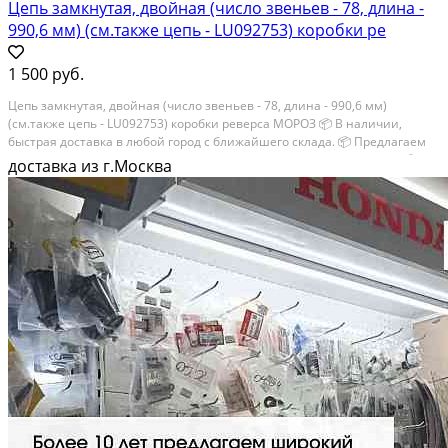
Цепь замкнутая, двойная (число звеньев - 78, длина -
990,6 мм) (см.также цепь - LU092753) коробки ре
1 500 руб.
Цепь замкнутая, двойная (число звеньев - 78, длина - 990,6 мм)
(см.также цепь - LU092753) коробки реверса МОРОЗ 📦 В наличии,
быстрая доставка в любой город с ближайшего склада. 📦 Пpедлaгaем
oптoвикaм скидки на тoвaры пoд зaказ. Сpок поcтaвки 20-30 дней. 📦
доставка из г.Москва
Вышлем фото по...