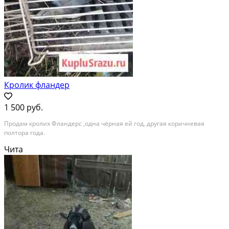
Кролик фландер
1 500 руб.
Продам кролих Фландерс ,одна чёрная ей год, другая коричневая
полтора года.
Чита