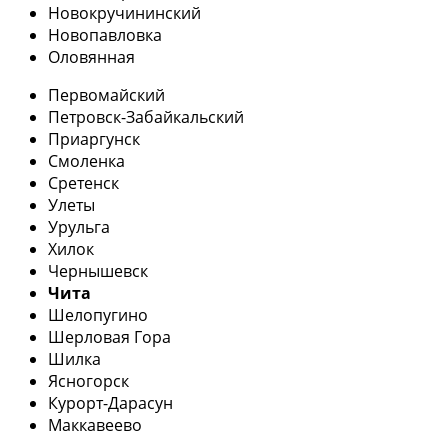
Новокручининский
Новопавловка
Оловянная
Первомайский
Петровск-Забайкальский
Приаргунск
Смоленка
Сретенск
Улеты
Урульга
Хилок
Чернышевск
Чита
Шелопугино
Шерловая Гора
Шилка
Ясногорск
Курорт-Дарасун
Маккавеево