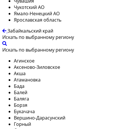
Чувашия
Чукотский АО
Ямало-Ненецкий АО
Ярославская область
Забайкальский край
Искать по выбранному региону
Искать по выбранному региону
Агинское
Аксеново-Зиловское
Акша
Атамановка
Бада
Балей
Баляга
Борзя
Букачача
Вершино-Дарасунский
Горный