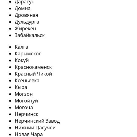
Дарасун
Домна
Дровяная
Дульдурга
Жирекен
Забайкальск
Калга
Карымское
Кокуй
Краснокаменск
Красный Чикой
Ксеньевка
Кыра
Могзон
Могойтуй
Могоча
Нерчинск
Нерчинский Завод
Нижний Цасучей
Новая Чара