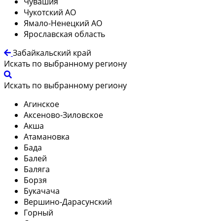
Чувашия
Чукотский АО
Ямало-Ненецкий АО
Ярославская область
Забайкальский край
Искать по выбранному региону
Искать по выбранному региону
Агинское
Аксеново-Зиловское
Акша
Атамановка
Бада
Балей
Баляга
Борзя
Букачача
Вершино-Дарасунский
Горный