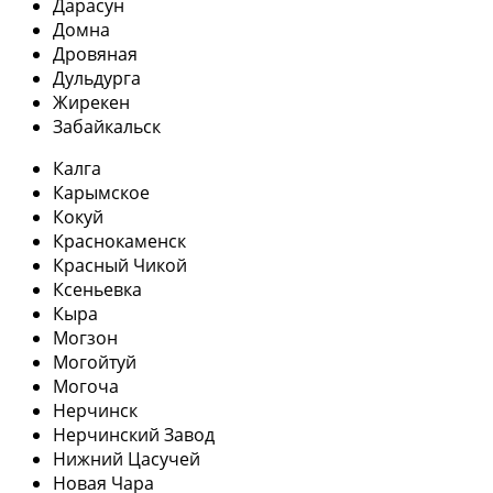
Дарасун
Домна
Дровяная
Дульдурга
Жирекен
Забайкальск
Калга
Карымское
Кокуй
Краснокаменск
Красный Чикой
Ксеньевка
Кыра
Могзон
Могойтуй
Могоча
Нерчинск
Нерчинский Завод
Нижний Цасучей
Новая Чара