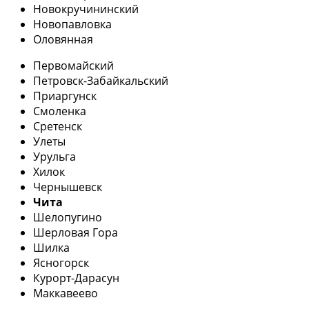
Новокручининский
Новопавловка
Оловянная
Первомайский
Петровск-Забайкальский
Приаргунск
Смоленка
Сретенск
Улеты
Урульга
Хилок
Чернышевск
Чита
Шелопугино
Шерловая Гора
Шилка
Ясногорск
Курорт-Дарасун
Маккавеево