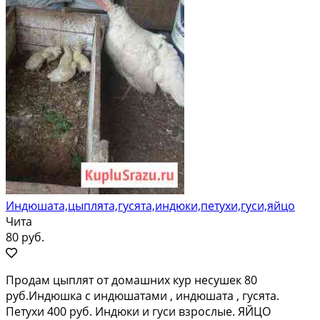
Индюшата,цыплята,гусята,индюки,петухи,гуси,яйцо
Чита
80 руб.
Продам цыплят от домашних кур несушек 80
руб.Индюшка с индюшатами , индюшата , гусята.
Петухи 400 руб. Индюки и гуси взрослые. ЯЙЦО