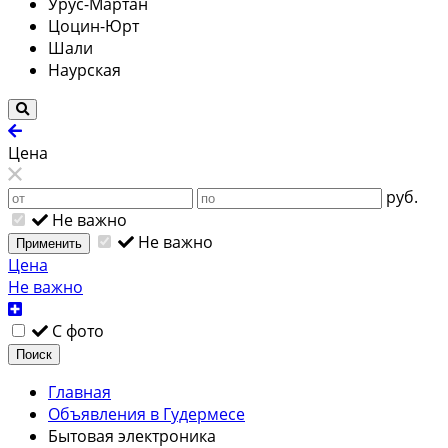
Урус-Мартан
Цоцин-Юрт
Шали
Наурская
Цена
руб.
Не важно
Не важно
Применить
Цена
Не важно
С фото
Поиск
Главная
Объявления в Гудермесе
Бытовая электроника