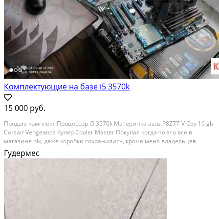
Комплектующие на базе i5 3570k
15 000 руб.
Продаю комплект Процессор i5 3570k Материнка asus P8Z77-V Озу 16 gb
Corsair Vengeance Кулер Cooler Master Покупал когда-то это все в
магазине nix, даже коробки сохранились, кроме меня владельцев
небыло. Причина продажи перешол на i7 10700k Состояние: б/у.
Гудермес