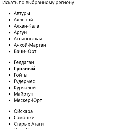
Искать по выбранному региону
Автуры
Аллерой
Алхан-Кала
Аргун
Ассиновская
Ачхой-Мартан
Бачи-Юрт
Гелдаган
Грозный
Гойты
Гудермес
Курчалой
Майртуп
Мескер-Юрт
Ойсхара
Самашки
Старые Атаги