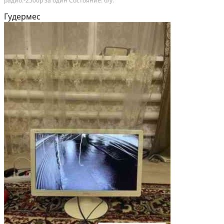
радио.-2500р за один Состояние: б/у.
Гудермес