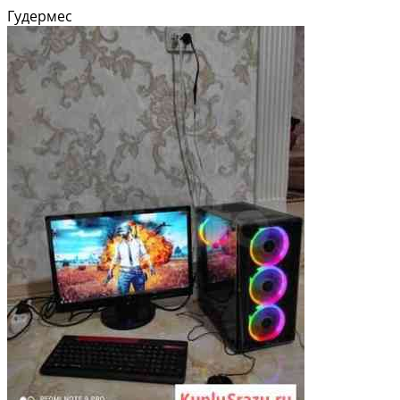
CКУПКА ? Есть Доставкa! ? Oплатa: ? Hаличными, ? Kapтами (сбеpбанк
Гудермес
oнлaйн) ? БOHУСЫ!!!...