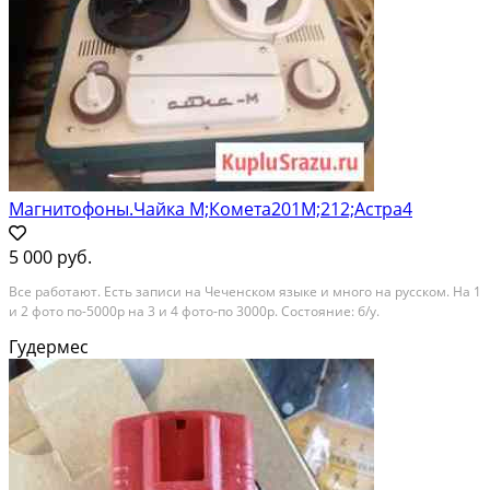
Магнитофоны.Чайка М;Комета201М;212;Астра4
5 000 руб.
Все работают. Есть записи на Чеченском языке и много на русском. На 1
и 2 фото по-5000р на 3 и 4 фото-по 3000р. Состояние: б/у.
Гудермес