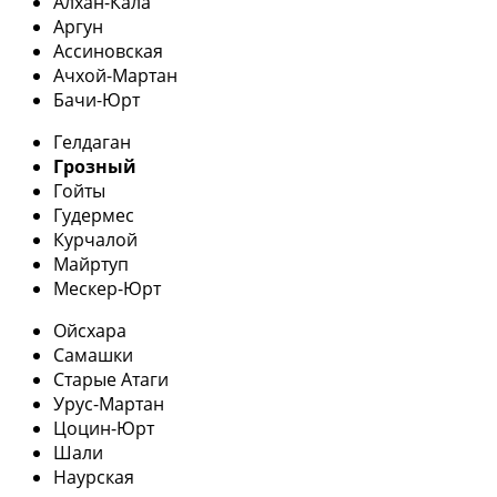
Алхан-Кала
Аргун
Ассиновская
Ачхой-Мартан
Бачи-Юрт
Гелдаган
Грозный
Гойты
Гудермес
Курчалой
Майртуп
Мескер-Юрт
Ойсхара
Самашки
Старые Атаги
Урус-Мартан
Цоцин-Юрт
Шали
Наурская