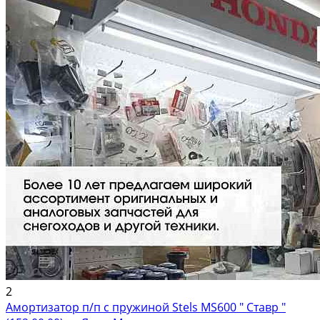
2
Амортизатор п/п с пружиной Stels MS600 " Ставр "