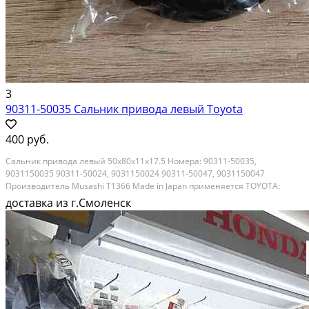
3
90311-50035 Сальник привода левый Toyota
400 руб.
Сальник привода левый 50х80х11x17.5 Номера: 90311-50035,
9031150035 90311-50024, 9031150024 90311-50047, 9031150047
Производитель Musashi T1366 Made in Japan применяется TOYOTA:
AVENSIS CAMRY/VISTA/AURION COROLLA COROLLA ALTIS COROLLA MATRIX
доставка из г.Смоленск
PREVIA/TARAGO RAV4 VANGUARD SCION TC SCION XB SOLARA...