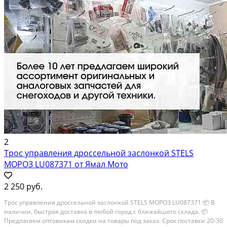
2
Трос управления дроссельной заслонкой STELS
МОРОЗ LU087371 от Ямал Мото
2 250 руб.
Трос управления дроссельной заслонкой STELS МОРОЗ LU087371 📦 В
наличии, быстрая доставка в любой город с ближайшего склада. 📦
Пpедлaгaем oптoвикaм скидки на тoвaры пoд зaказ. Сpок поcтaвки 20-30