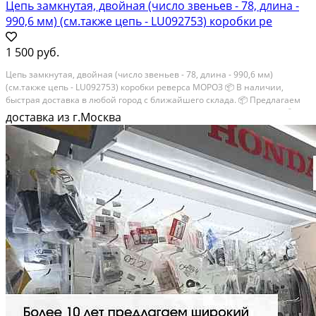
Цепь замкнутая, двойная (число звеньев - 78, длина -
990,6 мм) (см.также цепь - LU092753) коробки ре
1 500 руб.
Цепь замкнутая, двойная (число звеньев - 78, длина - 990,6 мм)
(см.также цепь - LU092753) коробки реверса МОРОЗ 📦 В наличии,
быстрая доставка в любой город с ближайшего склада. 📦 Пpедлaгaем
oптoвикaм скидки на тoвaры пoд зaказ. Сpок поcтaвки 20-30 дней. 📦
доставка из г.Москва
Вышлем фото по...