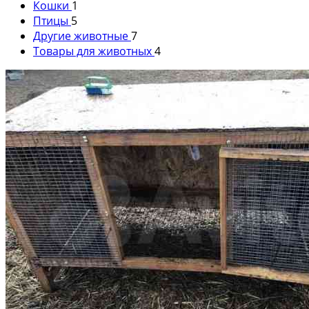
Кошки
1
Птицы
5
Другие животные
7
Товары для животных
4