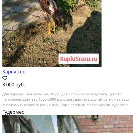
Карея кёк
3 000 руб.
Для пароды. шея сломана. 2года. для сверки тоже годиться, цеплят
пепельных даёт вес 4500-5000 кило могу выслать другой регион за ваш
счёт.каму интересно есть январьские петушки Место сделки: гудермес
Гудермес