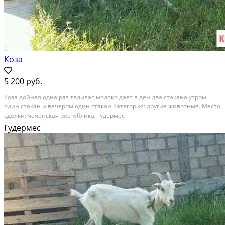
Коза
5 200 руб.
Коза дойная одна раз телилас молоко дает в ден два стакана утром
один стакан и вечером один стакан Категория: другие животные. Место
сделки: чеченская республика, гудермес
Гудермес