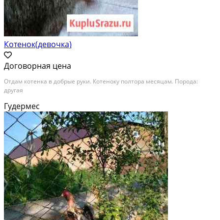
Котенок(девочка)
Договорная цена
Отдам котенка в добрые руки. Котеноку полтора месяцам. Порода:
другая
Гудермес