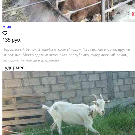
Бык
135 руб.
Породистый бычок! 2года4м откорме1год6м! 135тыс. Категория: другие
животные. Место сделки: чеченская республика, гудермесский район,
село джалка, улица нурадилова
Гудермес