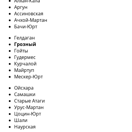
Алхан-Кала
Аргун
Ассиновская
Ачхой-Мартан
Бачи-Юрт
Гелдаган
Грозный
Гойты
Гудермес
Курчалой
Майртуп
Мескер-Юрт
Ойсхара
Самашки
Старые Атаги
Урус-Мартан
Цоцин-Юрт
Шали
Наурская