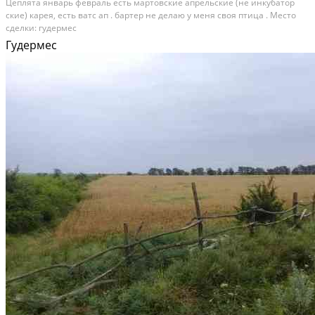
Цеплята январь февраль есть мартовские апрельские (не инкубатор
ские) карея, есть ватс ап . бартер не делаю у меня своя птица . Место
сделки: гудермес
Гудермес