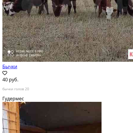
Бычки
40 руб.
бычки голов 20
Гудермес