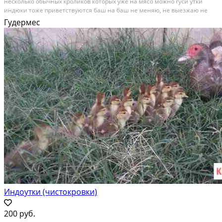
несколько обычных кроликов которых уже на мясо можно гуси утки
индюки тоже приветствуются баш на баш не меняю, не выезжаю не
достовляю не отправляю, кролики находятся в Шелковском
Гудермес
Индоутки (чистокровки)
200 руб.