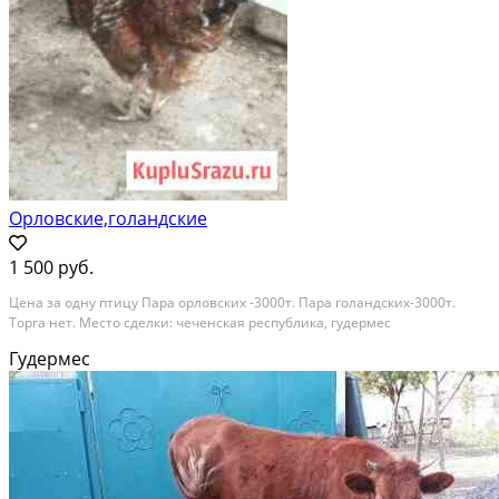
Орловские,голандские
1 500 руб.
Цена за одну птицу Пара орловских -3000т. Пара голандских-3000т.
Торга нет. Место сделки: чеченская республика, гудермес
Гудермес