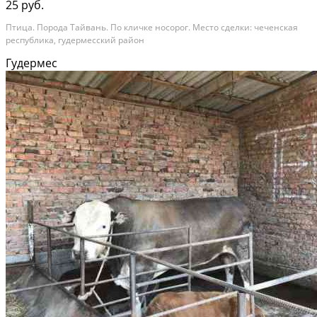
25 руб.
Птица. Порода Тайвань. По кличке носорог. Место сделки: чеченская
республика, гудермесский район
Гудермес