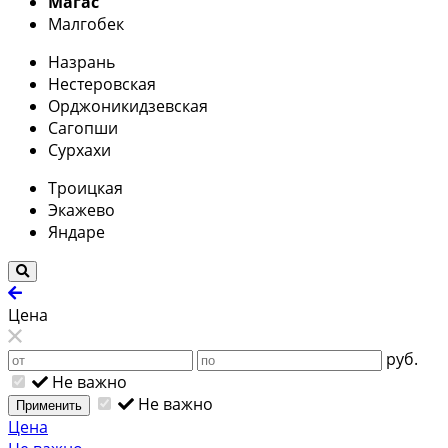
Магас
Малгобек
Назрань
Нестеровская
Орджоникидзевская
Сагопши
Сурхахи
Троицкая
Экажево
Яндаре
Цена
руб.
Не важно
Не важно
Применить
Цена