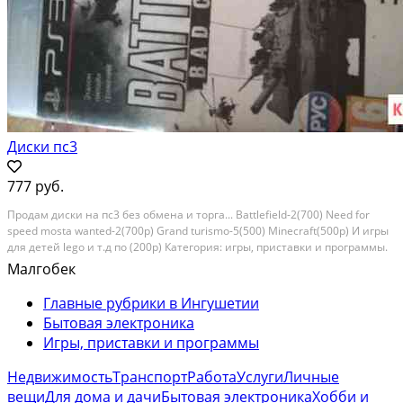
Диски пс3
777 руб.
Продам диски на пс3 без обмена и торга... Battlefield-2(700) Need for
speed mosta wanted-2(700p) Grand turismo-5(500) Minecraft(500p) И игры
для детей lego и т.д по (200р) Категория: игры, приставки и программы.
Вид объявления: продаю своё. Место сделки: республика ингушетия,
Малгобек
малгобек
Главные рубрики в Ингушетии
Бытовая электроника
Игры, приставки и программы
Недвижимость
Транспорт
Работа
Услуги
Личные
вещи
Для дома и дачи
Бытовая электроника
Хобби и