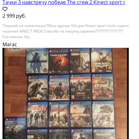
Тачки 3 навстречу победе The crew 2 Kinect sport r
2 999 руб.
Покупай не пожелеешь!!!Они крутые !Но для Kinect sport rivals нужно
наличие KINECT XBOX.Спасибо за покупку,заранее??????????????????
Состояние: б/у.
Магас