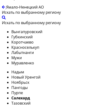
Ямало-Ненецкий АО
Искать по выбранному региону
Искать по выбранному региону
Вынгапуровский
Губкинский
Коротчаево
Красноселькуп
Лабытнанги
Мужи
Муравленко
Надым
Новый Уренгой
Ноябрьск
Пангоды
Пурпе
Салехард
Тазовский