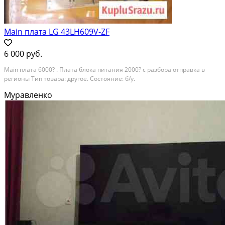
Main плата LG 43LH609V-ZF
6 000 руб.
Main плата 6000? . Плата блока питания 2000? с разбора отправка в
регионы Тип товара: другое. Состояние: б/у.
Муравленко