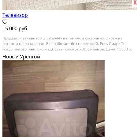
Телевизор
15 000 руб.
Продается телевизор lg 32la644v в отличном состоянии. Экран не
потерт и не поцарапан. Все работает без нареканий. Есть Смарт Тв
(ютуб, мегого, иви, око и тд). Есть просмотр 3D фильмов. Цена: 15000 р.
Тип товара: телевизоры. Состояние: б/у.
Новый Уренгой