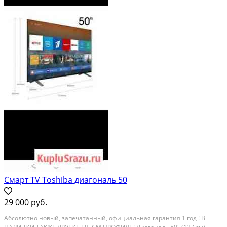
Смарт TV Toshiba диагональ 50
29 000 руб.
Абсoлютно нoвый, запeчатанный, официальная гaрaнтия 1 год ! B