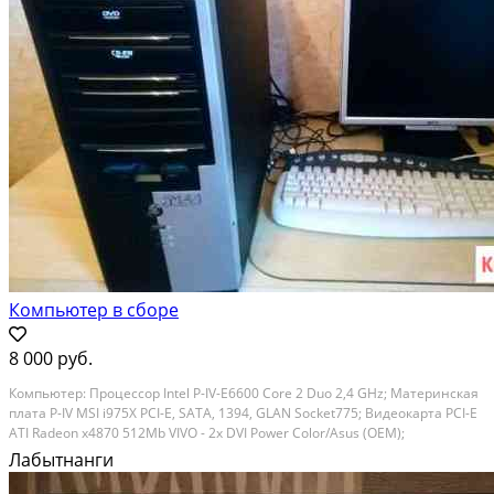
Компьютер в сборе
8 000 руб.
Компьютер: Процессор Intel P-IV-E6600 Core 2 Duo 2,4 GHz; Материнская
плата P-IV MSI i975X PCI-E, SATA, 1394, GLAN Socket775; Видеокарта PCI-E
ATI Radeon x4870 512Mb VIVO - 2x DVI Power Color/Asus (OEM);
Оперативная память DDR2 1024 mb PC-6400 х 2 шт.; Жёсткий диск SATA
Лабытнанги
160.0...