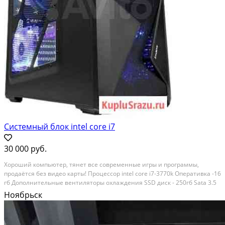
Системный блок intel core i7
30 000 руб.
Хороший компьютер, тянет все современные игры и программы,
продаётся без видео карты! Процессор intel core i7-3770k Оперативка -16
гб Дополнительные вентиляторы охлаждения SSD диск - 250гб Sata 3.5
диск - 2тб Блок питания - 650W Корпус Zalman Z9 Black DWD RW дисковод
Ноябрьск
Компьютер использовался для...