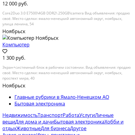
12 000 руб.
Core2Duo 3.0 E7500\4GB DDR2\ 250GB\camera Вид объявления: продаю
своё. Место сделки: ямало-ненецкий автономный округ, ноябрьск,
улица ленина, 54
Ноябрьск
Компьютер
1 300 руб.
Экран+системный блок в рабочем состоянии. Вид объявления: продаю
своё. Место сделки: ямало-ненецкий автономный округ, ноябрьск,
проспект мира, 40
Ноябрьск
Главные рубрики в Ямало-Ненецком АО
Бытовая электроника
Недвижимость
Транспорт
Работа
Услуги
Личные
вещи
Для дома и дачи
Бытовая электроника
Хобби и
отдых
Животные
Для бизнеса
Другое
Аудио и видео
Игры, приставки и