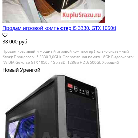
Продам игровой компьютер i5 3330, GTX 1050ti
38 000 руб.
Продам красивый и мощный игровой компьютер (только системный
блок): Процессор: i5 3330 3,0GHz Оперативная память: 8Gb Видеокарта:
NVIDIA GeForce GTX 1050ti 4Gb SSD: 128Gb HDD: 500Gb Хороший
компьютер, работает быстро. Все современные игры тянет, Cyberpunk
Новый Уренгой
2077 на средних настройках идёт....