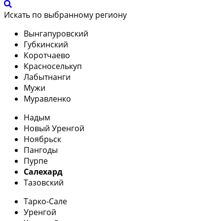
Искать по выбранному региону
Вынгапуровский
Губкинский
Коротчаево
Красноселькуп
Лабытнанги
Мужи
Муравленко
Надым
Новый Уренгой
Ноябрьск
Пангоды
Пурпе
Салехард
Тазовский
Тарко-Сале
Уренгой