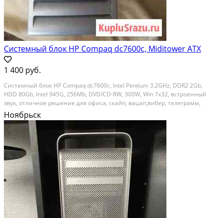
Системный блок HP Compaq dc7600с, Miditower ATX
1 400 руб.
Системный блок HP Compaq dc7600c, Intel Pentium 3.2GHz, DDR2 2Gb,
HDD 80Gb, Intel 945G, 256Mb, DVD/CD-RW, 300W, Win 7х32, встроенный
звук, отличное решение для офиса, скайп, вацап,вибер, телеграмм,
видеонаблюдение.Количество разъемов PCI Express 1 слот 16x, 1 слот
Ноябрьск
1x; возможна установка...