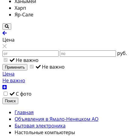
Ханымей
Харп
Яр-Сале
Цена
руб.
Не важно
Не важно
Применить
Цена
Не важно
С фото
Поиск
Главная
Объявления в Ямало-Ненецком АО
Бытовая электроника
Настольные компьютеры