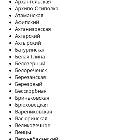
Архангельская
Архипо-Осиповка
Атаманская
Афипский
Ахтанизовская
Ахтарский
Ахтырский
Батуринская
Белая Глина
Белозерный
Белореченск
Березанская
Березовый
Бесскорбная
Бриньковская
Брюховецкая
Варениковская
Васюринская
Великовечное
Венцы
Верхнебаканский