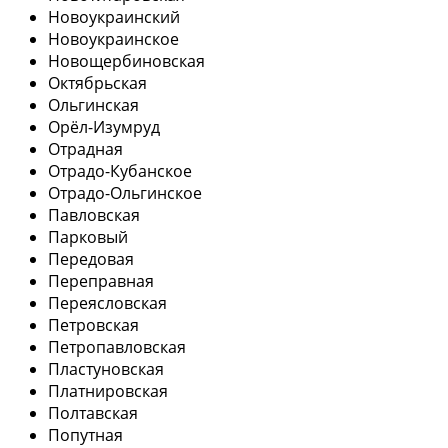
Новоукраинский
Новоукраинское
Новощербиновская
Октябрьская
Ольгинская
Орёл-Изумруд
Отрадная
Отрадо-Кубанское
Отрадо-Ольгинское
Павловская
Парковый
Передовая
Переправная
Переясловская
Петровская
Петропавловская
Пластуновская
Платнировская
Полтавская
Попутная