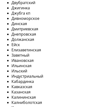
Двубратский
Джигинка
Джубга кп
Дивноморское
Динская
Дмитриевская
Днепровская
Должанская
Ейск
Елизаветинская
Заветный
Ивановская
Ильинская
Ильский
Индустриальный
Кабардинка
Кавказская
Казанская
Калининская
Калниболотская