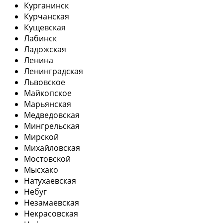
Курганинск
Курчанская
Кущевская
Лабинск
Ладожская
Ленина
Ленинградская
Львовское
Майкопское
Марьянская
Медведовская
Мингрельская
Мирской
Михайловская
Мостовской
Мысхако
Натухаевская
Небуг
Незамаевская
Некрасовская