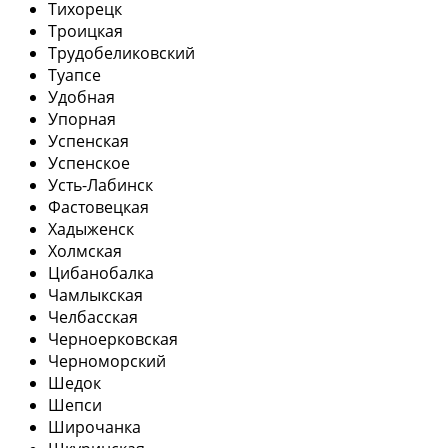
Тихорецк
Троицкая
Трудобеликовский
Туапсе
Удобная
Упорная
Успенская
Успенское
Усть-Лабинск
Фастовецкая
Хадыженск
Холмская
Цибанобалка
Чамлыкская
Челбасская
Черноерковская
Черноморский
Шедок
Шепси
Широчанка