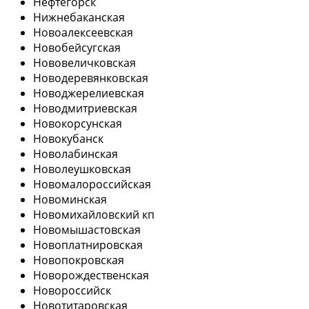
Нефтегорск
Нижнебаканская
Новоалексеевская
Новобейсугская
Нововеличковская
Новодеревянковская
Новоджерелиевская
Новодмитриевская
Новокорсунская
Новокубанск
Новолабинская
Новолеушковская
Новомалороссийская
Новоминская
Новомихайловский кп
Новомышастовская
Новоплатнировская
Новопокровская
Новорождественская
Новороссийск
Новотитаровская