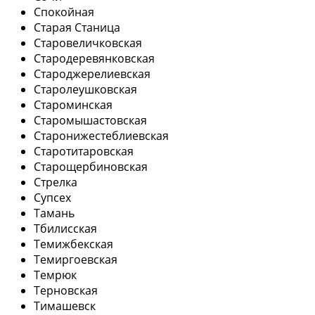
Спокойная
Старая Станица
Старовеличковская
Стародеревянковская
Староджерелиевская
Старолеушковская
Староминская
Старомышастовская
Старонижестеблиевская
Старотитаровская
Старощербиновская
Стрелка
Супсех
Тамань
Тбилисская
Темижбекская
Темиргоевская
Темрюк
Терновская
Тимашевск