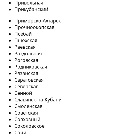
Привольная
Прикубанский
Приморско-Ахтарск
Прочноокопская
Псебай
Пшехская
Раевская
Раздольная
Роговская
Родниковская
Рязанская
Саратовская
Северская
Сенной
Славянск-на-Кубани
Смоленская
Советская
Совхозный
Соколовское
Сочи