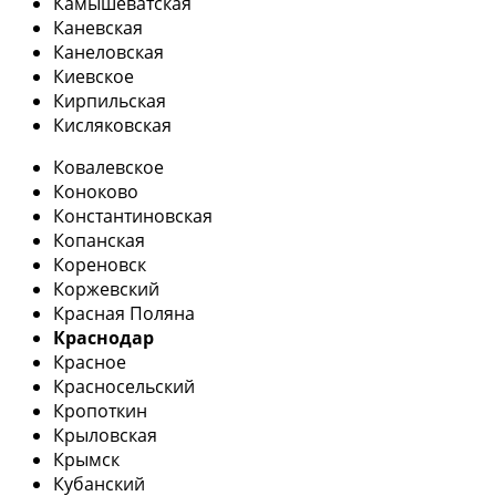
Камышеватская
Каневская
Канеловская
Киевское
Кирпильская
Кисляковская
Ковалевское
Коноково
Константиновская
Копанская
Кореновск
Коржевский
Красная Поляна
Краснодар
Красное
Красносельский
Кропоткин
Крыловская
Крымск
Кубанский