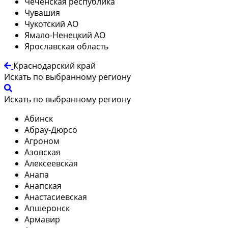
Чеченская республика
Чувашия
Чукотский АО
Ямало-Ненецкий АО
Ярославская область
Краснодарский край
Искать по выбранному региону
Искать по выбранному региону
Абинск
Абрау-Дюрсо
Агроном
Азовская
Алексеевская
Анапа
Анапская
Анастасиевская
Апшеронск
Армавир