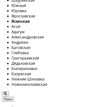
Шкуринская
Южный
Юровка
Ярославская
Ясенская
Агой
Адагум
Александровская
Андрюки
Баговская
Глебовка
Григорьевская
Дядьковская
Екатериновка
Калужская
Нижняя Шиловка
Новониколаевская
Поиск