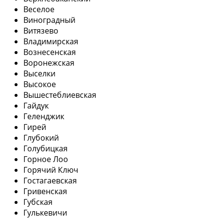
Веселое
Виноградный
Витязево
Владимирская
Вознесенская
Воронежская
Выселки
Высокое
Вышестеблиевская
Гайдук
Геленджик
Гирей
Глубокий
Голубицкая
Горное Лоо
Горячий Ключ
Гостагаевская
Гривенская
Губская
Гулькевичи