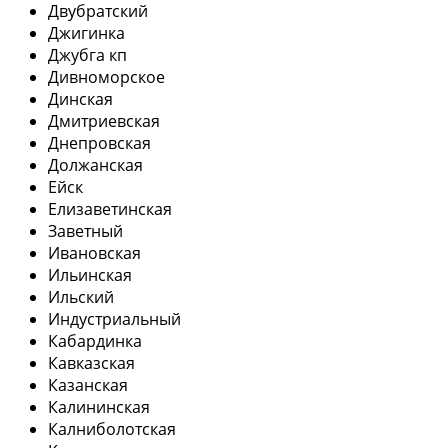
Двубратский
Джигинка
Джубга кп
Дивноморское
Динская
Дмитриевская
Днепровская
Должанская
Ейск
Елизаветинская
Заветный
Ивановская
Ильинская
Ильский
Индустриальный
Кабардинка
Кавказская
Казанская
Калининская
Калниболотская