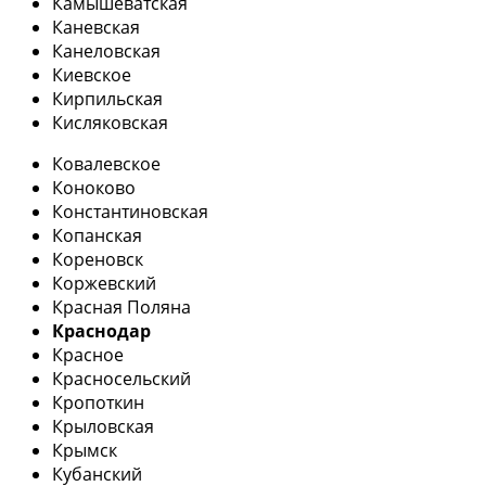
Камышеватская
Каневская
Канеловская
Киевское
Кирпильская
Кисляковская
Ковалевское
Коноково
Константиновская
Копанская
Кореновск
Коржевский
Красная Поляна
Краснодар
Красное
Красносельский
Кропоткин
Крыловская
Крымск
Кубанский