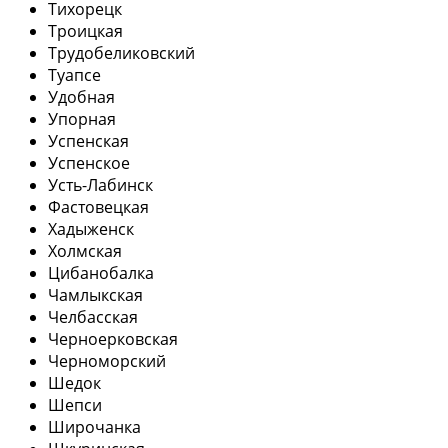
Тихорецк
Троицкая
Трудобеликовский
Туапсе
Удобная
Упорная
Успенская
Успенское
Усть-Лабинск
Фастовецкая
Хадыженск
Холмская
Цибанобалка
Чамлыкская
Челбасская
Черноерковская
Черноморский
Шедок
Шепси
Широчанка