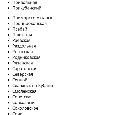
Привольная
Прикубанский
Приморско-Ахтарск
Прочноокопская
Псебай
Пшехская
Раевская
Раздольная
Роговская
Родниковская
Рязанская
Саратовская
Северская
Сенной
Славянск-на-Кубани
Смоленская
Советская
Совхозный
Соколовское
Сочи