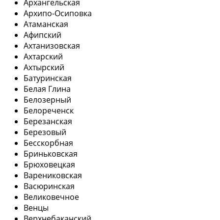
Архангельская
Архипо-Осиповка
Атаманская
Афипский
Ахтанизовская
Ахтарский
Ахтырский
Батуринская
Белая Глина
Белозерный
Белореченск
Березанская
Березовый
Бесскорбная
Бриньковская
Брюховецкая
Варениковская
Васюринская
Великовечное
Венцы
Верхнебаканский