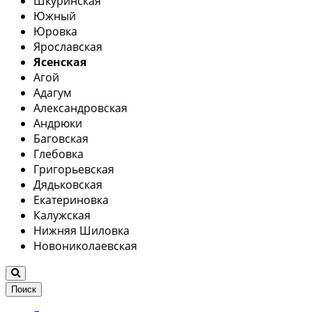
Шкуринская
Южный
Юровка
Ярославская
Ясенская
Агой
Адагум
Александровская
Андрюки
Баговская
Глебовка
Григорьевская
Дядьковская
Екатериновка
Калужская
Нижняя Шиловка
Новониколаевская
Поиск