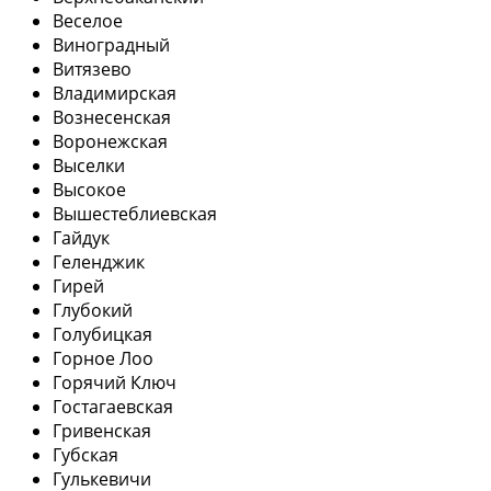
Веселое
Виноградный
Витязево
Владимирская
Вознесенская
Воронежская
Выселки
Высокое
Вышестеблиевская
Гайдук
Геленджик
Гирей
Глубокий
Голубицкая
Горное Лоо
Горячий Ключ
Гостагаевская
Гривенская
Губская
Гулькевичи