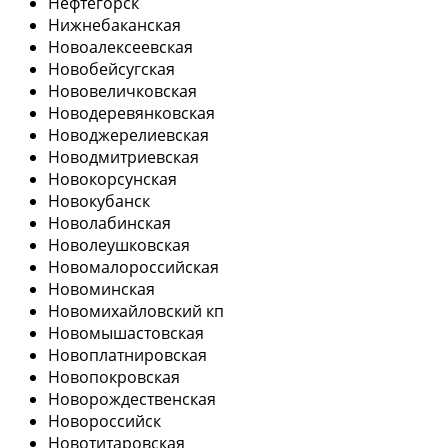
Нефтегорск
Нижнебаканская
Новоалексеевская
Новобейсугская
Нововеличковская
Новодеревянковская
Новоджерелиевская
Новодмитриевская
Новокорсунская
Новокубанск
Новолабинская
Новолеушковская
Новомалороссийская
Новоминская
Новомихайловский кп
Новомышастовская
Новоплатнировская
Новопокровская
Новорождественская
Новороссийск
Новотитаровская