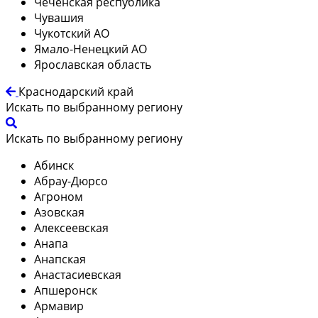
Чеченская республика
Чувашия
Чукотский АО
Ямало-Ненецкий АО
Ярославская область
Краснодарский край
Искать по выбранному региону
Искать по выбранному региону
Абинск
Абрау-Дюрсо
Агроном
Азовская
Алексеевская
Анапа
Анапская
Анастасиевская
Апшеронск
Армавир