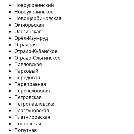
Новоукраинский
Новоукраинское
Новощербиновская
Октябрьская
Ольгинская
Орёл-Изумруд
Отрадная
Отрадо-Кубанское
Отрадо-Ольгинское
Павловская
Парковый
Передовая
Переправная
Переясловская
Петровская
Петропавловская
Пластуновская
Платнировская
Полтавская
Попутная