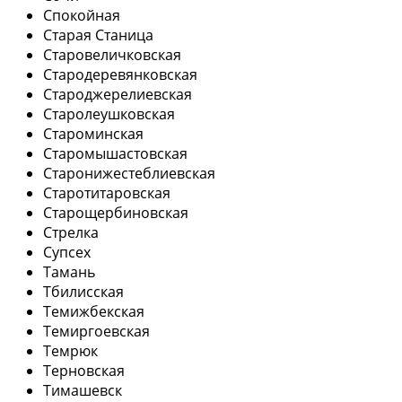
Спокойная
Старая Станица
Старовеличковская
Стародеревянковская
Староджерелиевская
Старолеушковская
Староминская
Старомышастовская
Старонижестеблиевская
Старотитаровская
Старощербиновская
Стрелка
Супсех
Тамань
Тбилисская
Темижбекская
Темиргоевская
Темрюк
Терновская
Тимашевск