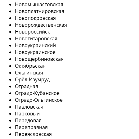
Новомышастовская
Новоплатнировская
Новопокровская
Новорождественская
Новороссийск
Новотитаровская
Новоукраинский
Новоукраинское
Новощербиновская
Октябрьская
Ольгинская
Орёл-Изумруд
Отрадная
Отрадо-Кубанское
Отрадо-Ольгинское
Павловская
Парковый
Передовая
Переправная
Переясловская