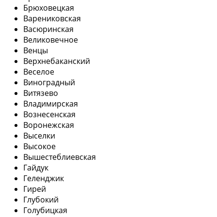
Брюховецкая
Варениковская
Васюринская
Великовечное
Венцы
Верхнебаканский
Веселое
Виноградный
Витязево
Владимирская
Вознесенская
Воронежская
Выселки
Высокое
Вышестеблиевская
Гайдук
Геленджик
Гирей
Глубокий
Голубицкая