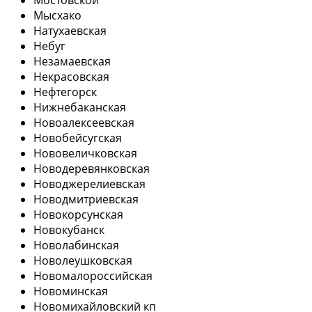
Мысхако
Натухаевская
Небуг
Незамаевская
Некрасовская
Нефтегорск
Нижнебаканская
Новоалексеевская
Новобейсугская
Нововеличковская
Новодеревянковская
Новоджерелиевская
Новодмитриевская
Новокорсунская
Новокубанск
Новолабинская
Новолеушковская
Новомалороссийская
Новоминская
Новомихайловский кп