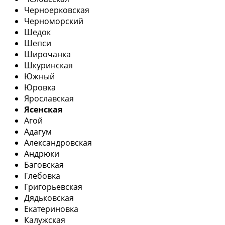
Черноерковская
Черноморский
Шедок
Шепси
Широчанка
Шкуринская
Южный
Юровка
Ярославская
Ясенская
Агой
Адагум
Александровская
Андрюки
Баговская
Глебовка
Григорьевская
Дядьковская
Екатериновка
Калужская