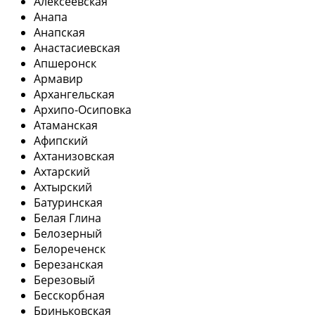
Алексеевская
Анапа
Анапская
Анастасиевская
Апшеронск
Армавир
Архангельская
Архипо-Осиповка
Атаманская
Афипский
Ахтанизовская
Ахтарский
Ахтырский
Батуринская
Белая Глина
Белозерный
Белореченск
Березанская
Березовый
Бесскорбная
Бриньковская