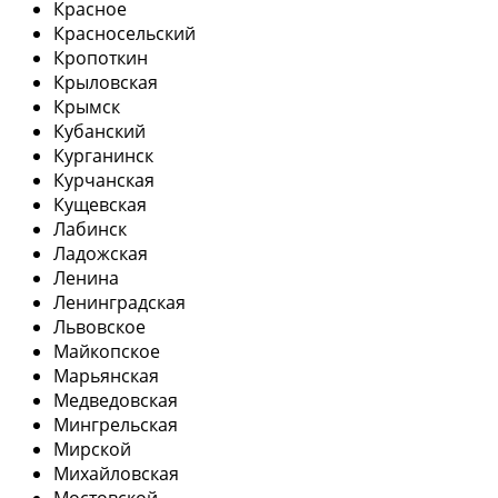
Красное
Красносельский
Кропоткин
Крыловская
Крымск
Кубанский
Курганинск
Курчанская
Кущевская
Лабинск
Ладожская
Ленина
Ленинградская
Львовское
Майкопское
Марьянская
Медведовская
Мингрельская
Мирской
Михайловская
Мостовской