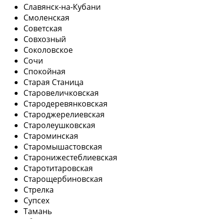
Славянск-на-Кубани
Смоленская
Советская
Совхозный
Соколовское
Сочи
Спокойная
Старая Станица
Старовеличковская
Стародеревянковская
Староджерелиевская
Старолеушковская
Староминская
Старомышастовская
Старонижестеблиевская
Старотитаровская
Старощербиновская
Стрелка
Супсех
Тамань