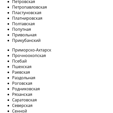
Петровская
Петропавловская
Пластуновская
Платнировская
Полтавская
Попутная
Привольная
Прикубанский
Приморско-Ахтарск
Прочноокопская
Псебай
Пшехская
Раевская
Раздольная
Роговская
Родниковская
Рязанская
Саратовская
Северская
Сенной