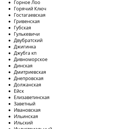
Горное Лоо
Горячий Ключ
Гостагаевская
Гривенская
Губская
Гулькевичи
Двубратский
Джигинка
Джубга кп
Дивноморское
Динская
Дмитриевская
Днепровская
Должанская
Ейск
Елизаветинская
Заветный
Ивановская
Ильинская
Ильский
Индустриальный