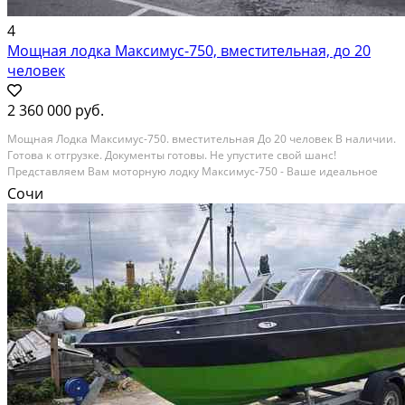
4
Мощная лодка Максимус-750, вместительная, до 20
человек
2 360 000 руб.
Мощная Лодка Максимус-750. вместительная До 20 человек В наличии.
Готова к отгрузке. Документы готовы. Не упустите свой шанс!
Представляем Вам моторную лодку Максимус-750 - Ваше идеальное
решение для любых водных приключений! Эта лодка - настоящая
Сочи
находка для тех, кто ценит надежность,...