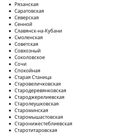
Рязанская
Саратовская
Северская
Сенной
Славянск-на-Кубани
Смоленская
Советская
Совхозный
Соколовское
Сочи
Спокойная
Старая Станица
Старовеличковская
Стародеревянковская
Староджерелиевская
Старолеушковская
Староминская
Старомышастовская
Старонижестеблиевская
Старотитаровская