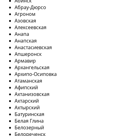
Абинск
Абрау-Дюрсо
Агроном
Азовская
Алексеевская
Анапа
Анапская
Анастасиевская
Апшеронск
Армавир
Архангельская
Архипо-Осиповка
Атаманская
Афипский
Ахтанизовская
Ахтарский
Ахтырский
Батуринская
Белая Глина
Белозерный
Белореченск