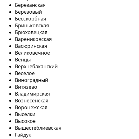
Березанская
Березовый
Бесскорбная
Бриньковская
Брюховецкая
Варениковская
Васюринская
Великовечное
Венцы
Верхнебаканский
Веселое
Виноградный
Витязево
Владимирская
Вознесенская
Воронежская
Выселки
Высокое
Вышестеблиевская
Гайдук