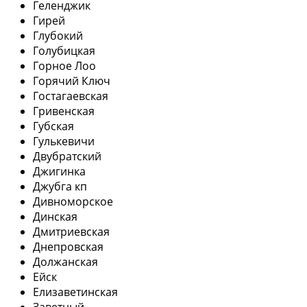
Геленджик
Гирей
Глубокий
Голубицкая
Горное Лоо
Горячий Ключ
Гостагаевская
Гривенская
Губская
Гулькевичи
Двубратский
Джигинка
Джубга кп
Дивноморское
Динская
Дмитриевская
Днепровская
Должанская
Ейск
Елизаветинская
Заветный