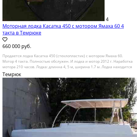
4
Моторная лодка Касатка 450 с мотором Ямаха 60 4
такта в Темрюке
660 000 руб.
Продается лодка Касатка 450 (стеклопластик) с мотором Ямаха 60.
Мотор 4 такта. Полностью обслужен. И лодка и мотор 2012 г. Наработка
мотора 210 часов. Лодка: длинна 4, 5 м, ширина 1.7 м. Лодка находится
в Кооперативе №2 (Вербино), г. Темрюк, в рыбацком эллинге, который
Темрюк
так же продается. (см....