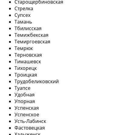
Старощербиновская
Стрелка
Супсех
Тамань
Тбилисская
Темижбекская
Темиргоевская
Темрюк
Терновская
Тимашевск
Тихорецк
Троицкая
Трудобеликовский
Туапсе
Удобная
Упорная
Успенская
Успенское
Усть-Лабинск
Фастовецкая
Хадыженск