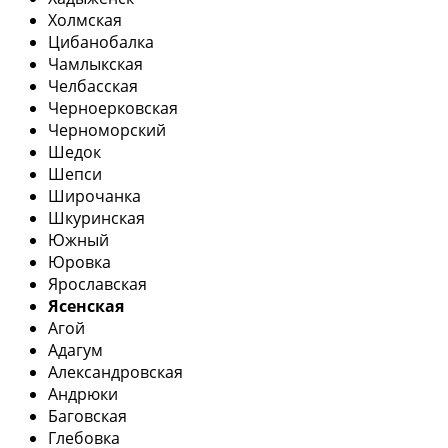
Холмская
Цибанобалка
Чамлыкская
Челбасская
Черноерковская
Черноморский
Шедок
Шепси
Широчанка
Шкуринская
Южный
Юровка
Ярославская
Ясенская
Агой
Адагум
Александровская
Андрюки
Баговская
Глебовка