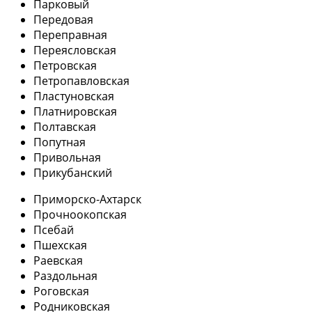
Парковый
Передовая
Переправная
Переясловская
Петровская
Петропавловская
Пластуновская
Платнировская
Полтавская
Попутная
Привольная
Прикубанский
Приморско-Ахтарск
Прочноокопская
Псебай
Пшехская
Раевская
Раздольная
Роговская
Родниковская