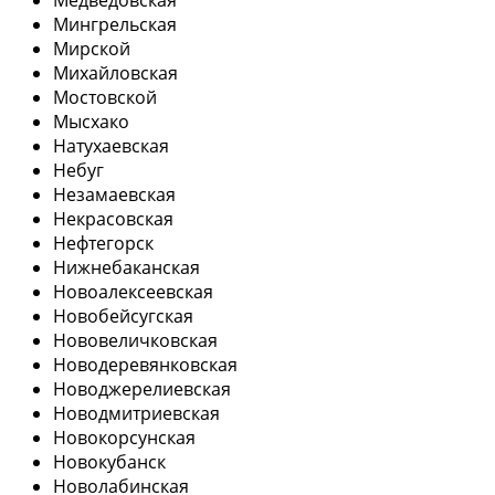
Мингрельская
Мирской
Михайловская
Мостовской
Мысхако
Натухаевская
Небуг
Незамаевская
Некрасовская
Нефтегорск
Нижнебаканская
Новоалексеевская
Новобейсугская
Нововеличковская
Новодеревянковская
Новоджерелиевская
Новодмитриевская
Новокорсунская
Новокубанск
Новолабинская