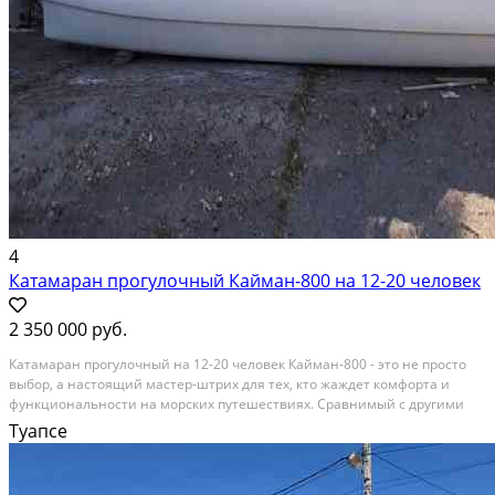
4
Катамаран прогулочный Кайман-800 на 12-20 человек
2 350 000 руб.
Катамаран прогулочный на 12-20 человек Кайман-800 - это не просто
выбор, а настоящий мастер-штрих для тех, кто жаждет комфорта и
функциональности на морских путешествиях. Сравнимый с другими
лодками, катамаран выделяется своей безупречной комбинацией
Туапсе
преимуществ, что делает его несомненным...