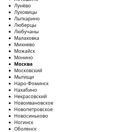
Лунёво
Луховицы
Лыткарино
Люберцы
Любучаны
Малаховка
Михнево
Можайск
Монино
Москва
Московский
Мытищи
Наро-Фоминск
Нахабино
Некрасовский
Новоивановское
Новопетровское
Новосиньково
Ногинск
Оболенск