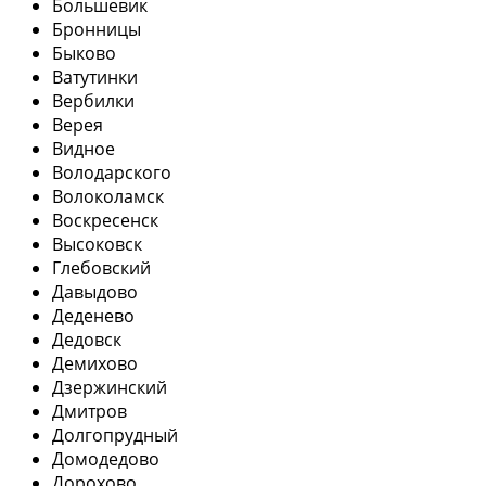
Большевик
Бронницы
Быково
Ватутинки
Вербилки
Верея
Видное
Володарского
Волоколамск
Воскресенск
Высоковск
Глебовский
Давыдово
Деденево
Дедовск
Демихово
Дзержинский
Дмитров
Долгопрудный
Домодедово
Дорохово