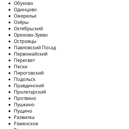
Обухово
Одинцово
Ожерелье
Озёры
Октябрьский
Орехово-Зуево
Островцы
Павловский Посад
Первомайский
Пересвет
Пески
Пироговский
Подольск
Правдинский
Пролетарский
Протвино
Пушкино
Пущино
Развилка
Раменское