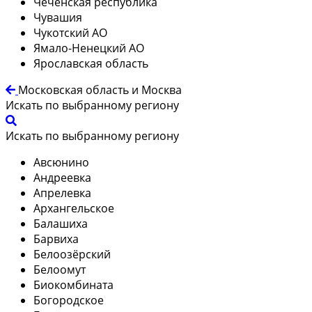
Чеченская республика
Чувашия
Чукотский АО
Ямало-Ненецкий АО
Ярославская область
Московская область и Москва
Искать по выбранному региону
Искать по выбранному региону
Авсюнино
Андреевка
Апрелевка
Архангельское
Балашиха
Барвиха
Белоозёрский
Белоомут
Биокомбината
Богородское