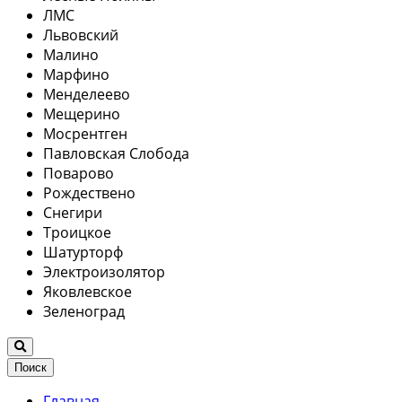
ЛМС
Львовский
Малино
Марфино
Менделеево
Мещерино
Мосрентген
Павловская Слобода
Поварово
Рождествено
Снегири
Троицкое
Шатурторф
Электроизолятор
Яковлевское
Зеленоград
Поиск
Главная