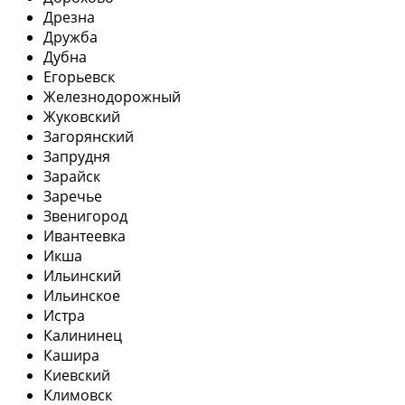
Дрезна
Дружба
Дубна
Егорьевск
Железнодорожный
Жуковский
Загорянский
Запрудня
Зарайск
Заречье
Звенигород
Ивантеевка
Икша
Ильинский
Ильинское
Истра
Калининец
Кашира
Киевский
Климовск