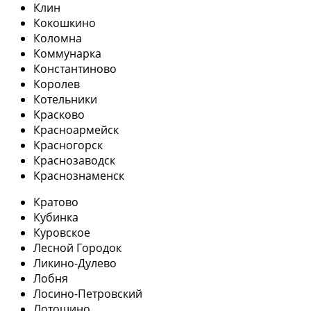
Клин
Кокошкино
Коломна
Коммунарка
Константиново
Королев
Котельники
Красково
Красноармейск
Красногорск
Краснозаводск
Краснознаменск
Кратово
Кубинка
Куровское
Лесной Городок
Ликино-Дулево
Лобня
Лосино-Петровский
Лотошино