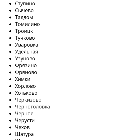
Ступино
Сычево
Талдом
Томилино
Троицк
Тучково
Уваровка
Удельная
Узуново
Фрязино
Фряново
Химки
Хорлово
Хотьково
Черкизово
Черноголовка
Черное
Черусти
Чехов
Шатура