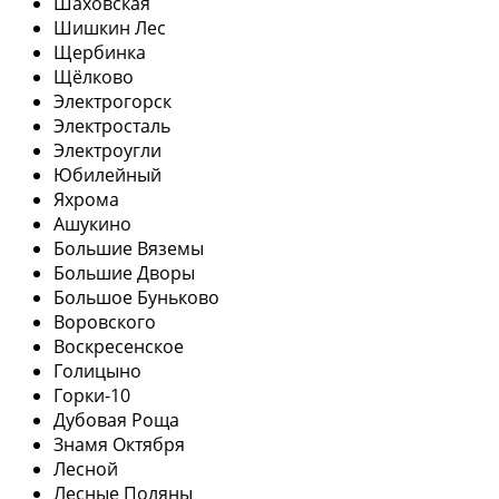
Шаховская
Шишкин Лес
Щербинка
Щёлково
Электрогорск
Электросталь
Электроугли
Юбилейный
Яхрома
Ашукино
Большие Вяземы
Большие Дворы
Большое Буньково
Воровского
Воскресенское
Голицыно
Горки-10
Дубовая Роща
Знамя Октября
Лесной
Лесные Поляны