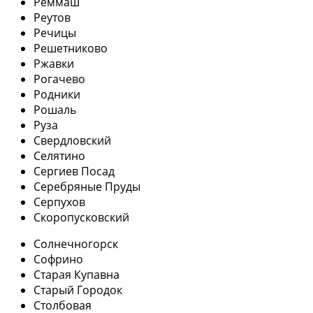
Реммаш
Реутов
Речицы
Решетниково
Ржавки
Рогачево
Родники
Рошаль
Руза
Свердловский
Селятино
Сергиев Посад
Серебряные Пруды
Серпухов
Скоропусковский
Солнечногорск
Софрино
Старая Купавна
Старый Городок
Столбовая