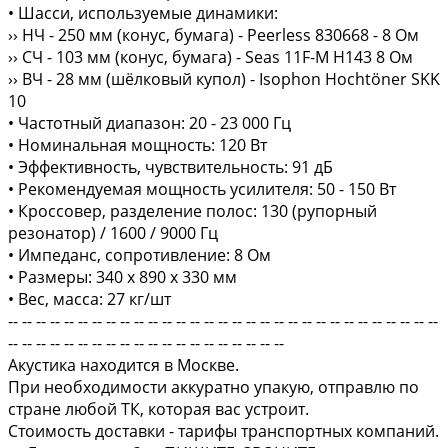
• Шасси, используемые динамики:
›› НЧ - 250 мм (конус, бумага) - Peerless 830668 - 8 Ом
›› СЧ - 103 мм (конус, бумага) - Seas 11F-M H143 8 Ом
›› ВЧ - 28 мм (шёлковый купол) - Isophon Hochtöner SKK
10
• Частотный диапазон: 20 - 23 000 Гц
• Номинальная мощность: 120 Вт
• Эффективность, чувствительность: 91 дБ
• Рекомендуемая мощность усилителя: 50 - 150 Вт
• Кроссовер, разделение полос: 130 (рупорный
резонатор) / 1600 / 9000 Гц
• Импеданс, сопротивление: 8 Ом
• Размеры: 340 x 890 x 330 мм
• Вес, масса: 27 кг/шт
-- -- -- -- -- -- -- -- -- -- -- -- -- -- -- -- -- -- -- -- -- -- -- -- -- -- -- -- -- -- --
-- -- -- -- -- -- -- -- -- -- -- -- -- -- -- -- -- -- -- --
Акустика находится в Москве.
При необходимости аккуратно упакую, отправлю по
стране любой ТК, которая вас устроит.
Стоимость доставки - тарифы транспортных компаний.