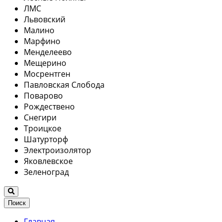
ЛМС
Львовский
Малино
Марфино
Менделеево
Мещерино
Мосрентген
Павловская Слобода
Поварово
Рождествено
Снегири
Троицкое
Шатурторф
Электроизолятор
Яковлевское
Зеленоград
Поиск
Главная