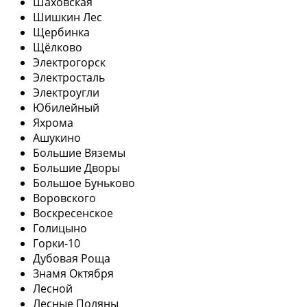
Шаховская
Шишкин Лес
Щербинка
Щёлково
Электрогорск
Электросталь
Электроугли
Юбилейный
Яхрома
Ашукино
Большие Вяземы
Большие Дворы
Большое Буньково
Воровского
Воскресенское
Голицыно
Горки-10
Дубовая Роща
Знамя Октября
Лесной
Лесные Поляны