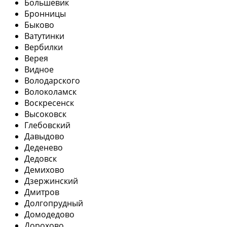
Большевик
Бронницы
Быково
Ватутинки
Вербилки
Верея
Видное
Володарского
Волоколамск
Воскресенск
Высоковск
Глебовский
Давыдово
Деденево
Дедовск
Демихово
Дзержинский
Дмитров
Долгопрудный
Домодедово
Дорохово