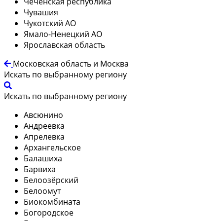
Чеченская республика
Чувашия
Чукотский АО
Ямало-Ненецкий АО
Ярославская область
Московская область и Москва
Искать по выбранному региону
Искать по выбранному региону
Авсюнино
Андреевка
Апрелевка
Архангельское
Балашиха
Барвиха
Белоозёрский
Белоомут
Биокомбината
Богородское