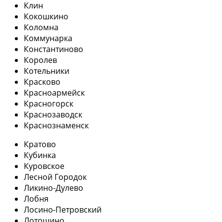
Клин
Кокошкино
Коломна
Коммунарка
Константиново
Королев
Котельники
Красково
Красноармейск
Красногорск
Краснозаводск
Краснознаменск
Кратово
Кубинка
Куровское
Лесной Городок
Ликино-Дулево
Лобня
Лосино-Петровский
Лотошино