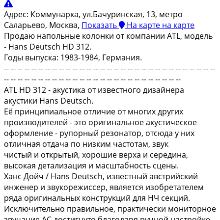
Адрес:
Коммунарка, ул.Бачуринская, 13, метро
Саларьево, Москва,
Показать
На карте
на карте
Продаю напольные колонки от компании ATL, модель
- Hans Deutsch HD 312.
Годы выпуска: 1983-1984, Германия.
-- -- -- -- -- -- -- -- -- -- -- -- -- -- -- -- -- -- -- -- -- -- -- -- -- -- -- -- -- -- --
-- -- -- -- -- -- -- -- -- -- -- -- -- -- -- -- -- -- -- -- -- -- -- -- -- --
ATL HD 312 - акустика от известного дизайнера
акустики Hans Deutsch.
Её принципиальное отличие от многих других
производителей - это оригинальное акустическое
оформление - рупорный резонатор, отсюда у них
отличная отдача по низким частотам, звук
чистый и открытый, хорошие верха и середина,
высокая детализация и масштабность сцены.
Ханс Дойч / Hans Deutsch, известный австрийский
инженер и звукорежиссер, является изобретателем
ряда оригинальных конструкций для НЧ секций.
Исключительно правильное, практически мониторное
звучание АС достигнуто благодаря ручной настройке