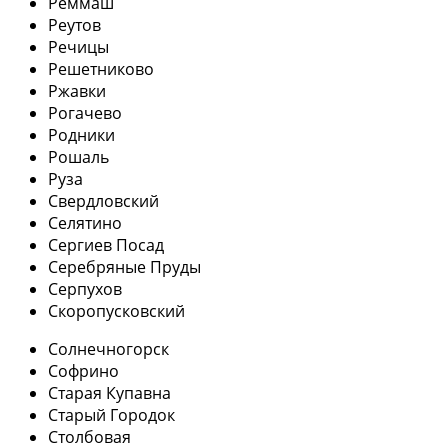
Реммаш
Реутов
Речицы
Решетниково
Ржавки
Рогачево
Родники
Рошаль
Руза
Свердловский
Селятино
Сергиев Посад
Серебряные Пруды
Серпухов
Скоропусковский
Солнечногорск
Софрино
Старая Купавна
Старый Городок
Столбовая