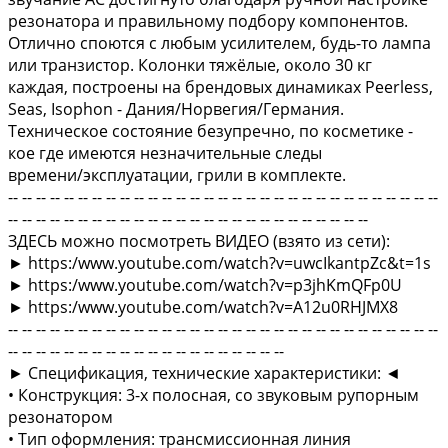
резонатора и правильному подбору компонентов.
Отлично споются с любым усилителем, будь-то лампа
или транзистор. Колонки тяжёлые, около 30 кг
каждая, построены на брендовых динамиках Peerless,
Seas, Isophon - Дания/Норвегия/Германия.
Техническое состояние безупречно, по косметике -
кое где имеются незначительные следы
времени/эксплуатации, грили в комплекте.
-- -- -- -- -- -- -- -- -- -- -- -- -- -- -- -- -- -- -- -- -- -- -- -- -- -- -- -- -- -- --
-- -- -- -- -- -- -- -- -- -- -- -- -- -- -- -- -- -- -- -- -- -- -- -- -- --
ЗДЕСЬ можно посмотреть ВИДЕО (взято из сети):
► https:/www.youtube.com/watch?v=uwcIkantpZc&t=1s
► https:/www.youtube.com/watch?v=p3jhKmQFp0U
► https:/www.youtube.com/watch?v=A12u0RHJMX8
-- -- -- -- -- -- -- -- -- -- -- -- -- -- -- -- -- -- -- -- -- -- -- -- -- -- -- -- -- -- --
-- -- -- -- -- -- -- -- -- -- -- -- -- -- -- -- -- -- -- --
► Спецификация, технические характеристики: ◄
• Конструкция: 3-х полосная, со звуковым рупорным
резонатором
• Тип оформления: трансмиссионная линия