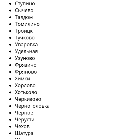
Ступино
Сычево
Талдом
Томилино
Троицк
Тучково
Уваровка
Удельная
Узуново
Фрязино
Фряново
Химки
Хорлово
Хотьково
Черкизово
Черноголовка
Черное
Черусти
Чехов
Шатура