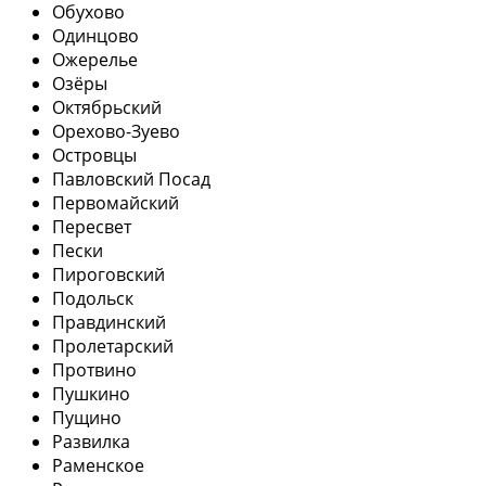
Обухово
Одинцово
Ожерелье
Озёры
Октябрьский
Орехово-Зуево
Островцы
Павловский Посад
Первомайский
Пересвет
Пески
Пироговский
Подольск
Правдинский
Пролетарский
Протвино
Пушкино
Пущино
Развилка
Раменское