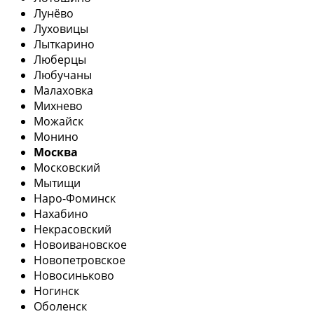
Лунёво
Луховицы
Лыткарино
Люберцы
Любучаны
Малаховка
Михнево
Можайск
Монино
Москва
Московский
Мытищи
Наро-Фоминск
Нахабино
Некрасовский
Новоивановское
Новопетровское
Новосиньково
Ногинск
Оболенск