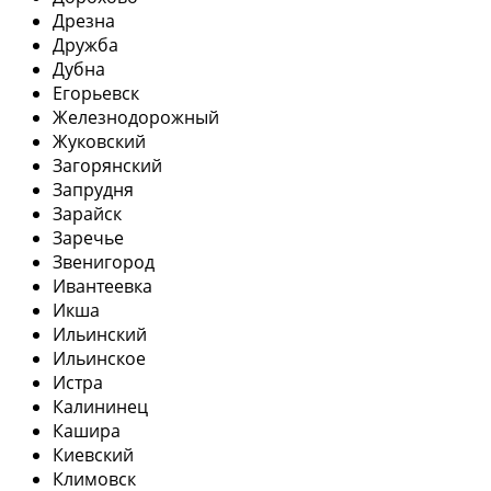
Дрезна
Дружба
Дубна
Егорьевск
Железнодорожный
Жуковский
Загорянский
Запрудня
Зарайск
Заречье
Звенигород
Ивантеевка
Икша
Ильинский
Ильинское
Истра
Калининец
Кашира
Киевский
Климовск