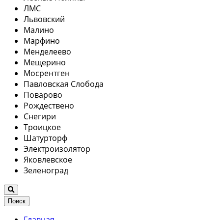
ЛМС
Львовский
Малино
Марфино
Менделеево
Мещерино
Мосрентген
Павловская Слобода
Поварово
Рождествено
Снегири
Троицкое
Шатурторф
Электроизолятор
Яковлевское
Зеленоград
Поиск
Главная