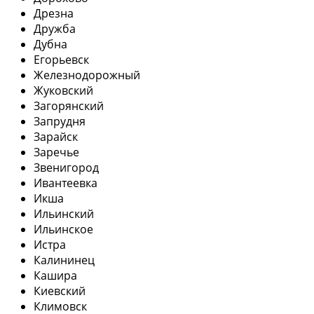
Дрезна
Дружба
Дубна
Егорьевск
Железнодорожный
Жуковский
Загорянский
Запрудня
Зарайск
Заречье
Звенигород
Ивантеевка
Икша
Ильинский
Ильинское
Истра
Калининец
Кашира
Киевский
Климовск