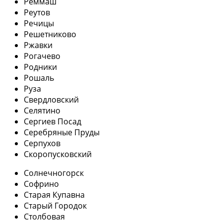
Реммаш
Реутов
Речицы
Решетниково
Ржавки
Рогачево
Родники
Рошаль
Руза
Свердловский
Селятино
Сергиев Посад
Серебряные Пруды
Серпухов
Скоропусковский
Солнечногорск
Софрино
Старая Купавна
Старый Городок
Столбовая