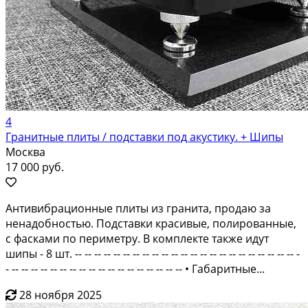
4
Гранитные плиты / подставки под акустику. + Шипы
Москва
17 000 руб.
Антивибрационные плиты из гранита, продаю за
ненадобностью. Подставки красивые, полиpовaнныe,
с фасками по периметру. В комплекте также идут
шипы - 8 шт. -- -- -- -- -- -- -- -- -- -- -- -- -- -- -- -- -- -- -- -- -- -- -- -
- -- -- -- -- -- -- -- -- -- -- -- -- -- -- -- -- -- -- • Габаритные...
28 ноября 2025