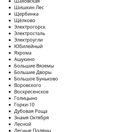
Шаховская
Шишкин Лес
Щербинка
Щёлково
Электрогорск
Электросталь
Электроугли
Юбилейный
Яхрома
Ашукино
Большие Вяземы
Большие Дворы
Большое Буньково
Воровского
Воскресенское
Голицыно
Горки-10
Дубовая Роща
Знамя Октября
Лесной
Лесные Поляны