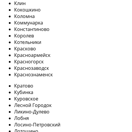
Клин
Кокошкино
Коломна
Коммунарка
Константиново
Королев
Котельники
Красково
Красноармейск
Красногорск
Краснозаводск
Краснознаменск
Кратово
Кубинка
Куровское
Лесной Городок
Ликино-Дулево
Лобня
Лосино-Петровский
Лотошино