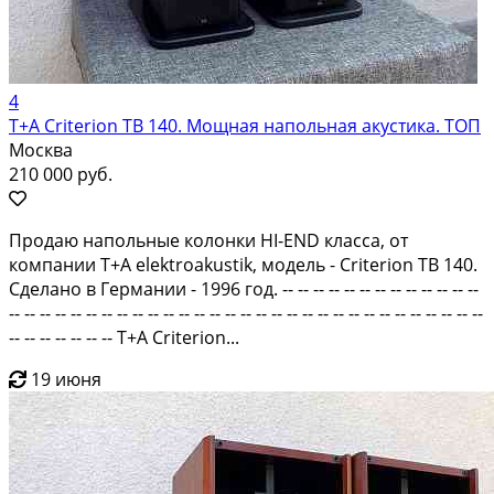
4
T+A Criterion TB 140. Мощная напольная акустика. ТОП
Москва
210 000 руб.
Продаю напольные колонки HI-END класса, от
компании T+A elektroakustik, модель - Criterion TB 140.
Сделано в Германии - 1996 год. -- -- -- -- -- -- -- -- -- -- -- -- --
-- -- -- -- -- -- -- -- -- -- -- -- -- -- -- -- -- -- -- -- -- -- -- -- -- -- -- -- -- -- --
-- -- -- -- -- -- -- T+A Criterion...
19 июня