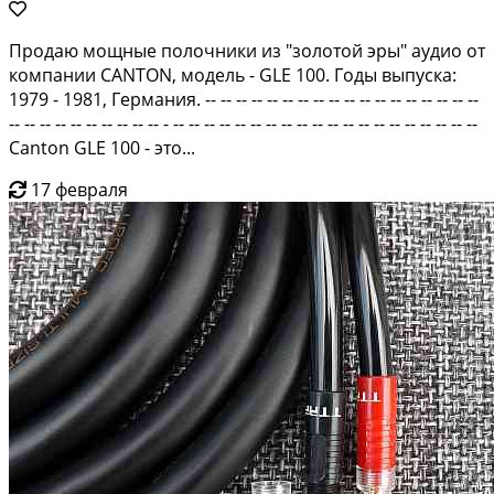
Продаю мощные полочники из "золотой эры" аудио от
компании CANTON, модель - GLE 100. Годы выпуска:
1979 - 1981, Германия. -- -- -- -- -- -- -- -- -- -- -- -- -- -- -- -- -- --
-- -- -- -- -- -- -- -- -- -- - -- -- -- -- -- -- -- -- -- -- -- -- -- -- -- -- -- -- -- --
Canton GLE 100 - это...
17 февраля