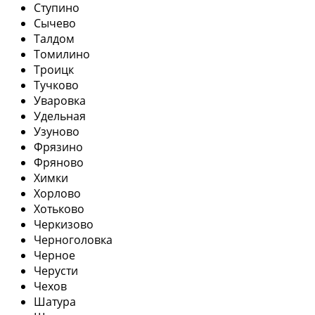
Ступино
Сычево
Талдом
Томилино
Троицк
Тучково
Уваровка
Удельная
Узуново
Фрязино
Фряново
Химки
Хорлово
Хотьково
Черкизово
Черноголовка
Черное
Черусти
Чехов
Шатура