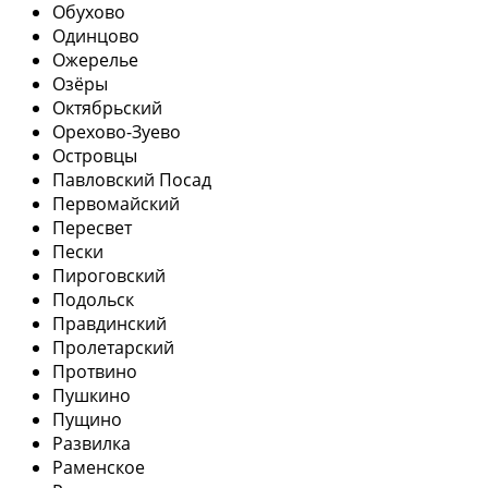
Обухово
Одинцово
Ожерелье
Озёры
Октябрьский
Орехово-Зуево
Островцы
Павловский Посад
Первомайский
Пересвет
Пески
Пироговский
Подольск
Правдинский
Пролетарский
Протвино
Пушкино
Пущино
Развилка
Раменское