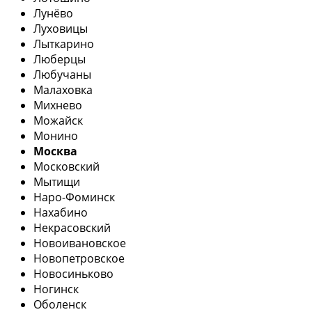
Лунёво
Луховицы
Лыткарино
Люберцы
Любучаны
Малаховка
Михнево
Можайск
Монино
Москва
Московский
Мытищи
Наро-Фоминск
Нахабино
Некрасовский
Новоивановское
Новопетровское
Новосиньково
Ногинск
Оболенск