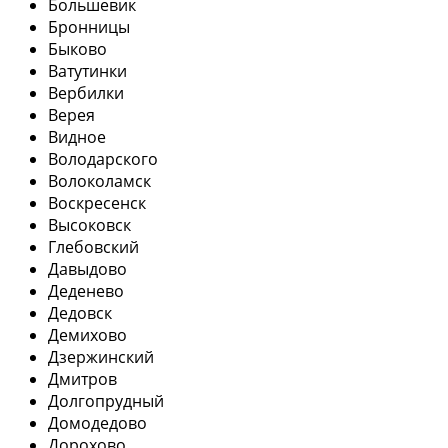
Большевик
Бронницы
Быково
Ватутинки
Вербилки
Верея
Видное
Володарского
Волоколамск
Воскресенск
Высоковск
Глебовский
Давыдово
Деденево
Дедовск
Демихово
Дзержинский
Дмитров
Долгопрудный
Домодедово
Дорохово